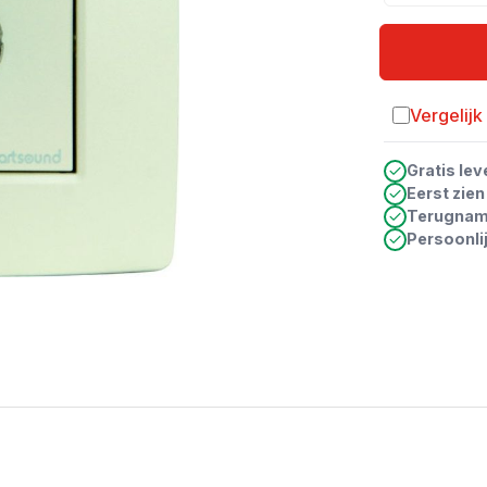
Vergelijk
Toevoegen a
Gratis lev
Eerst zie
Terugna
Persoonli