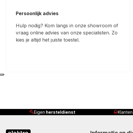
Persoonlijk advies
Hulp nodig? Kom langs in onze showroom of
vraag online advies van onze specialisten. Zo
kies je altijd het juiste toestel.
nst
Klanten beoordelen ons met
4,8/5
Informatie en d