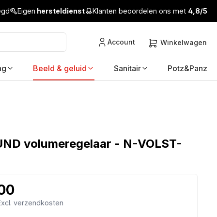
legd
Eigen
hersteldienst
Klanten beoordelen ons met
4,8/5
Account
Winkelwagen
ng
Beeld & geluid
Sanitair
Potz&Panz
ND volumeregelaar - N-VOLST-
,00
 Excl. verzendkosten