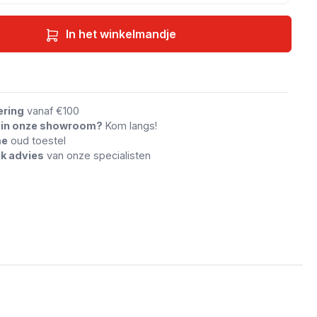
In het winkelmandje
an vergelijking
ering
vanaf €100
n in onze showroom?
Kom langs!
me
oud toestel
jk advies
van onze specialisten