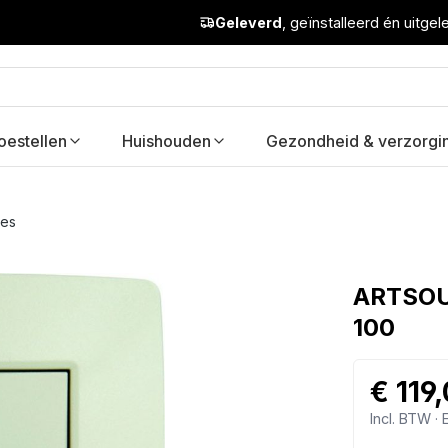
Geleverd
, geïnstalleerd én uitge
oestellen
Huishouden
Gezondheid & verzorgi
res
ARTSOU
100
€ 119
Incl. BTW ·