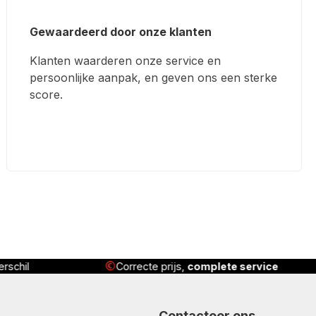
Gewaardeerd door onze klanten
Klanten waarderen onze service en
persoonlijke aanpak, en geven ons een sterke
score.
rijs,
complete service
Geleverd
, geïnstalleerd én 
Contacteer ons