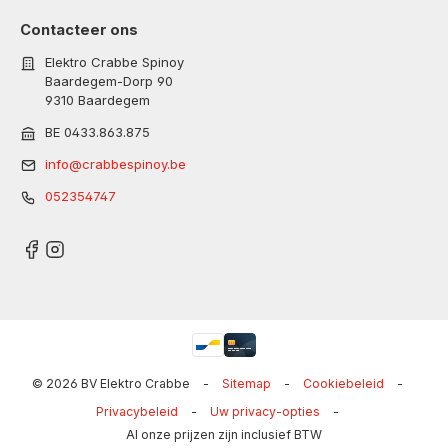
Contacteer ons
Elektro Crabbe Spinoy
Baardegem-Dorp 90
9310 Baardegem
BE 0433.863.875
info@crabbespinoy.be
052354747
© 2026 BV Elektro Crabbe
-
Sitemap
-
Cookiebeleid
-
Privacybeleid
-
Uw privacy-opties
-
Al onze prijzen zijn inclusief BTW