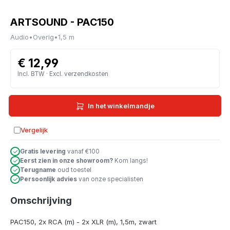
ARTSOUND - PAC150
Audio
•
Overig
•
1,5 m
€ 12,99
Incl. BTW · Excl. verzendkosten
In het winkelmandje
Vergelijk
Toevoegen aan vergelijking
Gratis levering
vanaf €100
Eerst zien in onze showroom?
Kom langs!
Terugname
oud toestel
Persoonlijk advies
van onze specialisten
Omschrijving
PAC150, 2x RCA (m) - 2x XLR (m), 1,5m, zwart