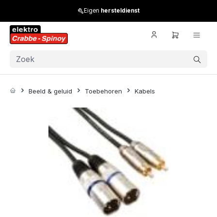
Skip to main content
Eigen
hersteldienst
Beeld & geluid
Toebehoren
Kabels
Skip image gallery