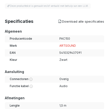
Deze producttekst is gemaakt en/of vertaald met behulp van een LLM.
Specificaties
Download alle specificaties
Algemeen
Producentcode
PAC150
Merk
ARTSOUND
EAN
5410329437091
Kleur
Zwart
Aansluiting
Connectoren
Overig
Functie kabel
Audio
Afmetingen
Lengte
1,5 m