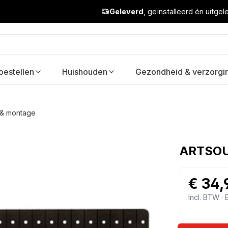
Geleverd
, geïnstalleerd én uitge
oestellen
Huishouden
Gezondheid & verzorgi
e & montage
ARTSOU
€ 34,
Incl. BTW ·