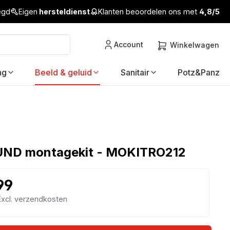
legd
Eigen
hersteldienst
Klanten beoordelen ons met
4,8/5
Account
Winkelwagen
ng
Beeld & geluid
Sanitair
Potz&Panz
ND montagekit - MOKITRO212
99
 Excl. verzendkosten