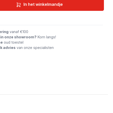
In het winkelmandje
an vergelijking
ering
vanaf €100
n in onze showroom?
Kom langs!
me
oud toestel
jk advies
van onze specialisten