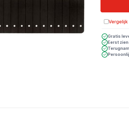
Vergelijk
Toevoegen a
Gratis lev
Eerst zie
Terugna
Persoonli