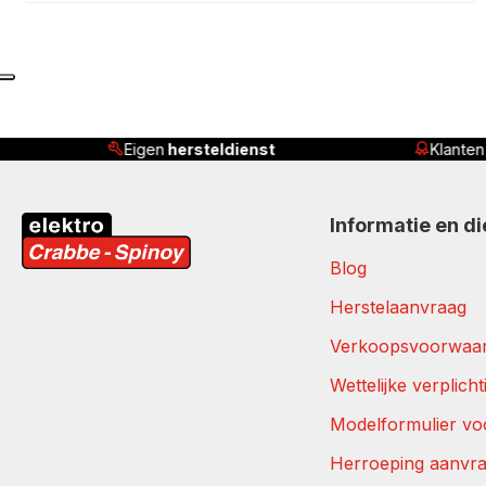
steldienst
Klanten beoordelen ons met
4,8/
Informatie en d
Blog
Herstelaanvraag
Verkoopsvoorwaa
Wettelijke verplich
Modelformulier vo
Herroeping aanvr