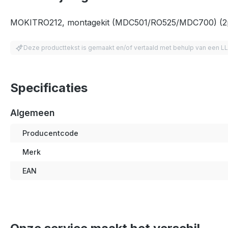
MOKITRO212, montagekit (MDC501/RO525/MDC700) (2
Deze producttekst is gemaakt en/of vertaald met behulp van een L
Specificaties
Algemeen
Producentcode
Merk
EAN