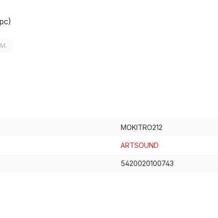
pc)
LM.
MOKITRO212
ARTSOUND
5420020100743