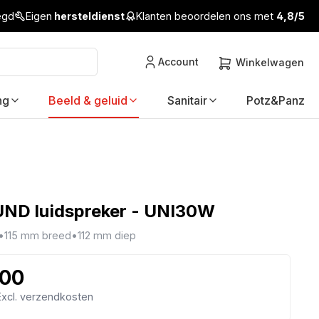
legd
Eigen
hersteldienst
Klanten beoordelen ons met
4,8/5
Account
Winkelwagen
ng
Beeld & geluid
Sanitair
Potz&Panz
ND luidspreker - UNI30W
•
115 mm breed
•
112 mm diep
,00
 Excl. verzendkosten