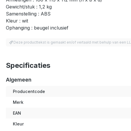
Gewicht/stuk : 1,2 kg
Samenstelling : ABS
Kleur : wit
Ophanging : beugel inclusief
Deze producttekst is gemaakt en/of vertaald met behulp van een L
Specificaties
Algemeen
Producentcode
Merk
EAN
Kleur