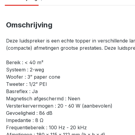
Omschrijving
Deze luidspreker is een echte topper in verschillende l
(compacte) afmetingen grootse prestaties. Deze luidspre
Bereik : < 40 m²
Systeem : 2-weg
Woofer : 3” paper cone
Tweeter : 1/2” PEI
Basreflex : Ja
Magnetisch afgeschermd : Neen
Versterkervermogen : 20 - 60 W (aanbevolen)
Gevoeligheid : 86 dB
Impedantie : 8 Ω
Frequentiebereik : 100 Hz - 20 kHz
Afmetingen : 180 x 115 x 112 mm (h x b x d)