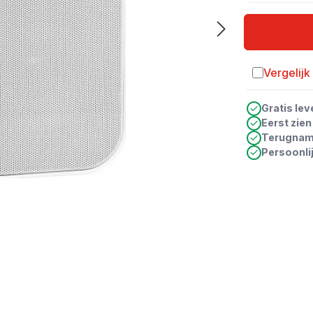
Vergelijk
Toevoegen a
Gratis lev
Eerst zie
Terugna
Persoonli