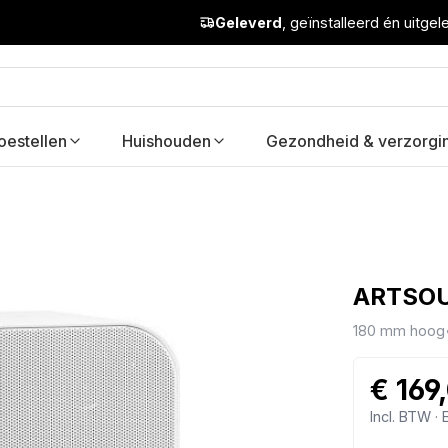
Geleverd
, geïnstalleerd én uitge
oestellen
Huishouden
Gezondheid & verzorgi
ARTSOU
180 mm hoog
€ 169
Incl. BTW ·