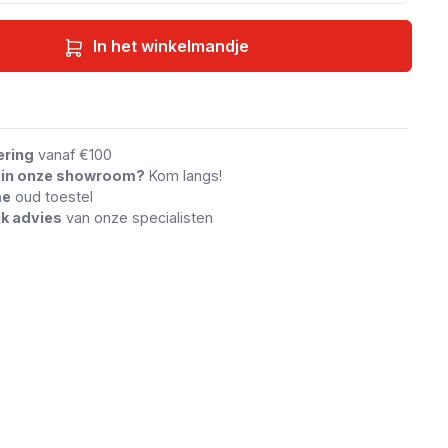
In het winkelmandje
an vergelijking
ering
vanaf €100
n in onze showroom?
Kom langs!
me
oud toestel
jk advies
van onze specialisten