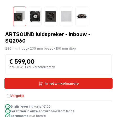
ARTSOUND luidspreker - inbouw -
SQ2060
235 mm hoog
•
235 mm breed
•
100 mm diep
€ 599,00
Incl. BTW · Excl. verzendkosten
In het winkelmandje
Vergelijk
Toevoegen aan vergelijking
Gratis levering
vanaf €100
Eerst zien in onze showroom?
Kom langs!
Terugname
oud toestel