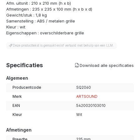
Afm. uitsnit : 210 x 210 mm (h x b)
Afmetingen : 235 x 235 x 100 mm (h x b x d)
Gewicht/stuk : 1,8 kg
Samenstelling : ABS / metalen grille
Kleur : wit
Eigenschappen : overschilderbare grille
Deze producttekst is gemaakt en/of vertaald met behulp van een LLM.
Specificaties
Download alle specificaties
Algemeen
Producentcode
SQ2060
Merk
ARTSOUND
EAN
5420020103010
Kleur
Wit
Afmetingen
Breedte
235 mm