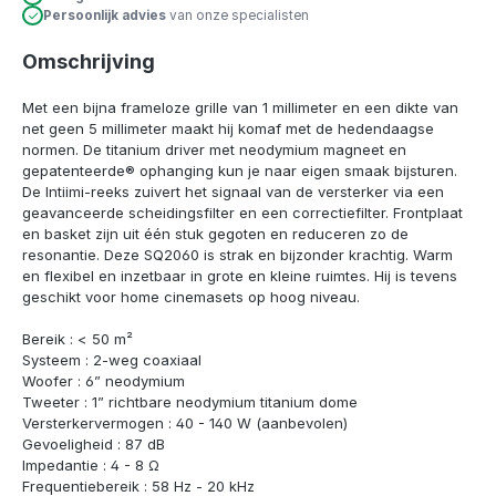
Persoonlijk advies
van onze specialisten
Omschrijving
Met een bijna frameloze grille van 1 millimeter en een dikte van
net geen 5 millimeter maakt hij komaf met de hedendaagse
normen. De titanium driver met neodymium magneet en
gepatenteerde® ophanging kun je naar eigen smaak bijsturen.
De Intiimi-reeks zuivert het signaal van de versterker via een
geavanceerde scheidingsfilter en een correctiefilter. Frontplaat
en basket zijn uit één stuk gegoten en reduceren zo de
resonantie. Deze SQ2060 is strak en bijzonder krachtig. Warm
en flexibel en inzetbaar in grote en kleine ruimtes. Hij is tevens
geschikt voor home cinemasets op hoog niveau.
Bereik : < 50 m²
Systeem : 2-weg coaxiaal
Woofer : 6” neodymium
Tweeter : 1” richtbare neodymium titanium dome
Versterkervermogen : 40 - 140 W (aanbevolen)
Gevoeligheid : 87 dB
Impedantie : 4 - 8 Ω
Frequentiebereik : 58 Hz - 20 kHz