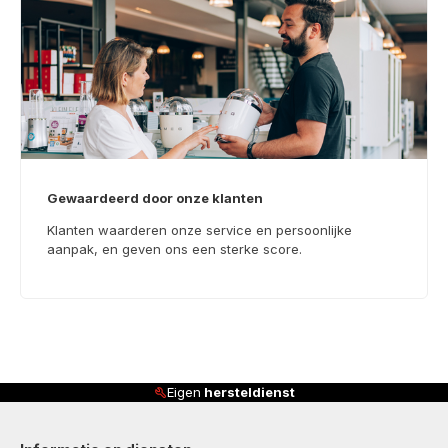
Gewaardeerd door onze klanten
Klanten waarderen onze service en persoonlijke
aanpak, en geven ons een sterke score.
Klanten beoordelen ons met
4,