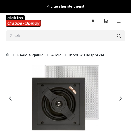
Skip to main content
Eigen
hersteldienst
Beeld & geluid
Audio
Inbouw luidspreker
Skip image gallery