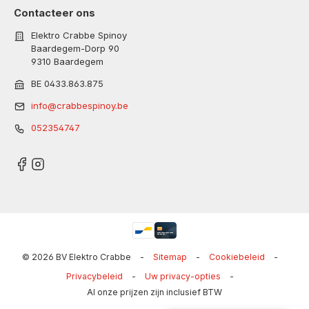
Contacteer ons
Elektro Crabbe Spinoy
Baardegem-Dorp 90
9310 Baardegem
BE 0433.863.875
info@crabbespinoy.be
052354747
© 2026 BV Elektro Crabbe
-
Sitemap
-
Cookiebeleid
-
Privacybeleid
-
Uw privacy-opties
-
Al onze prijzen zijn inclusief BTW