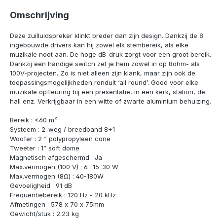
Omschrijving
Deze zuilluidspreker klinkt breder dan zijn design. Dankzij de 8
ingebouwde drivers kan hij zowel elk stembereik, als elke
muzikale noot aan. De hoge dB-druk zorgt voor een groot bereik.
Dankzij een handige switch zet je hem zowel in op 8ohm- als
100V-projecten. Zo is niet alleen zijn klank, maar zijn ook de
toepassingsmogelijkheden ronduit ‘all round’. Goed voor elke
muzikale opfleuring bij een presentatie, in een kerk, station, de
hall enz. Verkrijgbaar in een witte of zwarte aluminium behuizing.
Bereik : <60 m²
Systeem : 2-weg / breedband 8+1
Woofer : 2 ” polypropyleen cone
Tweeter : 1” soft dome
Magnetisch afgeschermd : Ja
Max.vermogen (100 V) : 6 -15-30 W
Max.vermogen (8Ω) : 40-180W
Gevoeligheid : 91 dB
Frequentiebereik : 120 Hz - 20 kHz
Afmetingen : 578 x 70 x 75mm
Gewicht/stuk : 2.23 kg