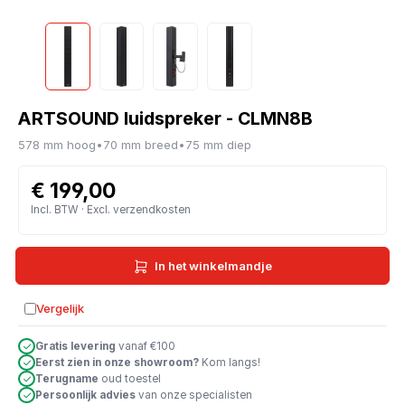
ARTSOUND luidspreker - CLMN8B
578 mm hoog
•
70 mm breed
•
75 mm diep
€ 199,00
Incl. BTW · Excl. verzendkosten
In het winkelmandje
Vergelijk
Toevoegen aan vergelijking
Gratis levering
vanaf €100
Eerst zien in onze showroom?
Kom langs!
Terugname
oud toestel
Persoonlijk advies
van onze specialisten