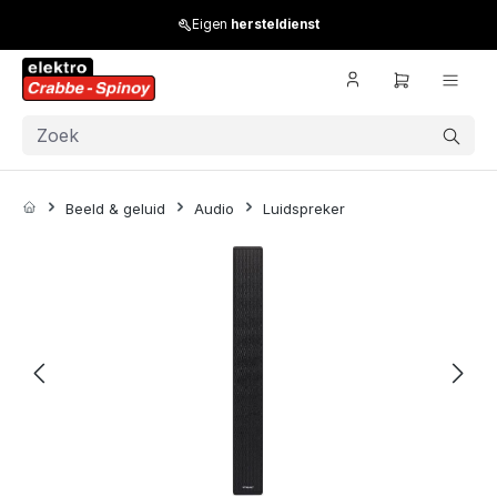
Skip to main content
Eigen
hersteldienst
Beeld & geluid
Audio
Luidspreker
Skip image gallery