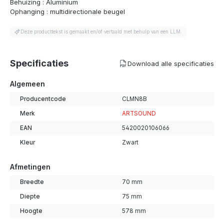
Behuizing : Aluminium
Ophanging : multidirectionale beugel
Deze producttekst is gemaakt en/of vertaald met behulp van een LLM.
Specificaties
Download alle specificaties
Algemeen
Producentcode
CLMN8B
Merk
ARTSOUND
EAN
5420020106066
Kleur
Zwart
Afmetingen
Breedte
70 mm
Diepte
75 mm
Hoogte
578 mm