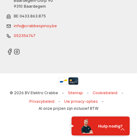
Baardegem-Dorp 90
9310 Baardegem
BE 0433.863.875
info@crabbespinoy.be
052354747
© 2026 BV Elektro Crabbe
-
Sitemap
-
Cookiebeleid
-
Privacybeleid
-
Uw privacy-opties
-
Al onze prijzen zijn inclusief BTW
Hulp nodig?