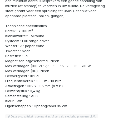
een minimum aantal luidsprekers een goede spreiding van
muziek (of omroep) te voorzien in uw ruimte. De vormgeving
staat garant voor een spreiding tot 360°. Geschikt voor
openbare plaatsen, hallen, gangen, ….
Technische specificaties
Bereik : < 100 m²
Klankkwaliteit : Allround
Systeem : Full range driver
Woofer : 6” paper cone
Tweeter : Neen
Basreflex : Ja
Magnetisch afgeschermd : Neen
Max.vermogen (100 V) : 7,5 - 10 - 15- 20 - 30 - 60 W
Max.vermogen (8Ω) : Neen
Gevoeligheid : 102 dB
Frequentiebereik : 100 Hz - 10 kHz
Afmetingen : 302 x 385 mm (h x Ø)
Gewicht/stuk : 3,4 kg
Samenstelling : ABS
Kleur : Wit
Eigenschappen : Ophangkabel 35 cm
Deze producttekst is gemaakt en/of vertaald met behulp van een LLM.