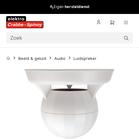
Skip to main content
Eigen
hersteldienst
Beeld & geluid
Audio
Luidspreker
Skip image gallery