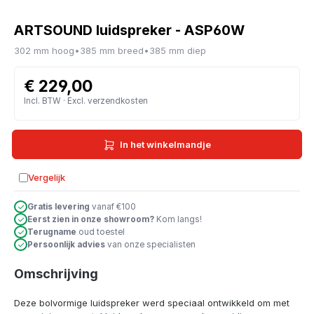
ARTSOUND luidspreker - ASP60W
302 mm hoog
•
385 mm breed
•
385 mm diep
€ 229,00
Incl. BTW · Excl. verzendkosten
In het winkelmandje
Vergelijk
Toevoegen aan vergelijking
Gratis levering
vanaf €100
Eerst zien in onze showroom?
Kom langs!
Terugname
oud toestel
Persoonlijk advies
van onze specialisten
Omschrijving
Deze bolvormige luidspreker werd speciaal ontwikkeld om met