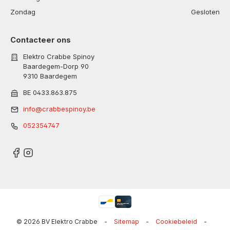
Zondag
Gesloten
Contacteer ons
Elektro Crabbe Spinoy
Baardegem-Dorp 90
9310 Baardegem
BE 0433.863.875
info@crabbespinoy.be
052354747
© 2026 BV Elektro Crabbe
-
Sitemap
-
Cookiebeleid
-