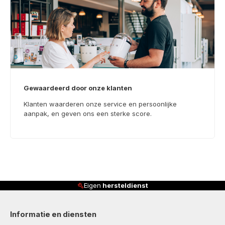
Gewaardeerd door onze klanten
Klanten waarderen onze service en persoonlijke
aanpak, en geven ons een sterke score.
st
Klanten beoordelen ons met
4
Informatie en diensten