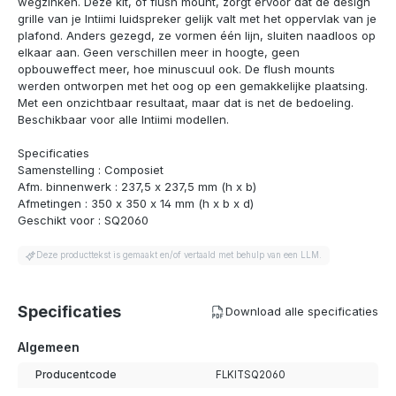
wegzinken. Deze kit, of flush mount, zorgt ervoor dat de design
grille van je Intiimi luidspreker gelijk valt met het oppervlak van je
plafond. Anders gezegd, ze vormen één lijn, sluiten naadloos op
elkaar aan. Geen verschillen meer in hoogte, geen
opbouweffect meer, hoe minuscuul ook. De flush mounts
werden ontworpen met het oog op een gemakkelijke plaatsing.
Met een onzichtbaar resultaat, maar dat is net de bedoeling.
Beschikbaar voor alle Intiimi modellen.
Specificaties
Samenstelling : Composiet
Afm. binnenwerk : 237,5 x 237,5 mm (h x b)
Afmetingen : 350 x 350 x 14 mm (h x b x d)
Geschikt voor : SQ2060
Deze producttekst is gemaakt en/of vertaald met behulp van een LLM.
Specificaties
Download alle specificaties
Algemeen
Producentcode
FLKITSQ2060