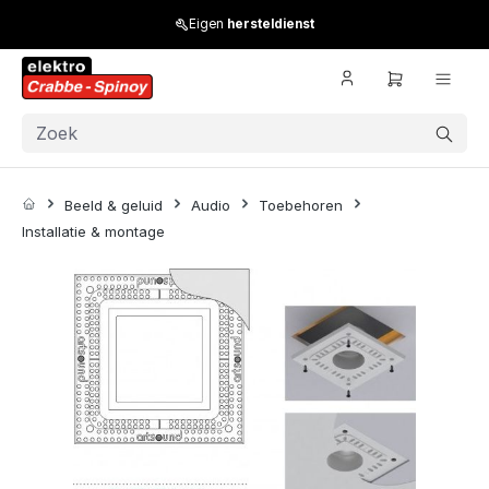
Skip to main content
Eigen
hersteldienst
Beeld & geluid
Audio
Toebehoren
Installatie & montage
Skip image gallery