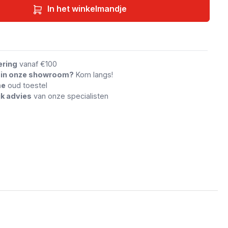
In het winkelmandje
an vergelijking
ering
vanaf €100
n in onze showroom?
Kom langs!
me
oud toestel
jk advies
van onze specialisten