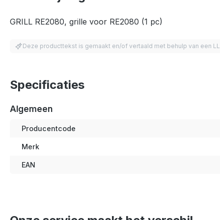
GRILL RE2080, grille voor RE2080 (1 pc)
Deze producttekst is gemaakt en/of vertaald met behulp van een L
Specificaties
Algemeen
Producentcode
Merk
EAN