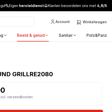
legd
Eigen
hersteldienst
Klanten beoordelen ons met
4,8/5
Account
Winkelwagen
ng
Beeld & geluid
Sanitair
Potz&Panz
ND GRILLRE2080
00
 Excl. verzendkosten