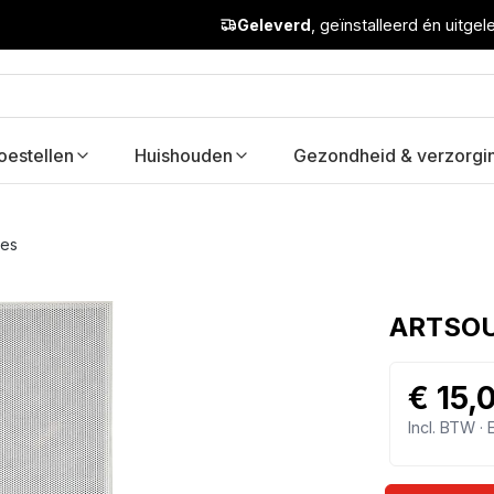
Geleverd
, geïnstalleerd én uitge
oestellen
Huishouden
Gezondheid & verzorgi
res
ARTSOU
€ 15,
Incl. BTW ·