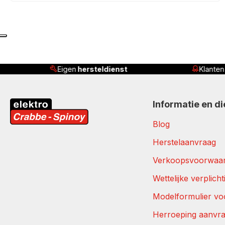
Eigen
hersteldienst
Klanten beoordelen ons
Informatie en d
Blog
Herstelaanvraag
Verkoopsvoorwaa
Wettelijke verplich
Modelformulier vo
Herroeping aanvr