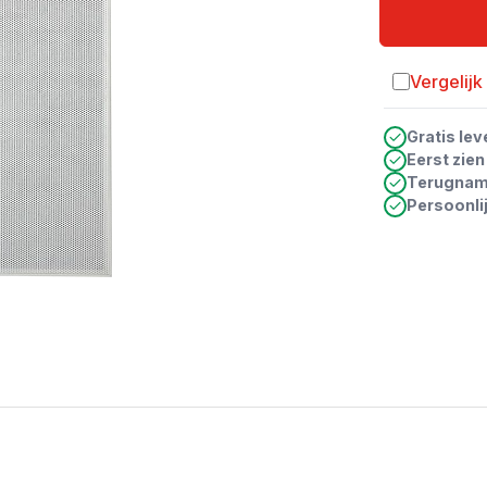
Vergelijk
Toevoegen a
Gratis lev
Eerst zie
Terugna
Persoonli