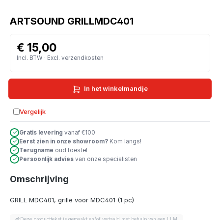
ARTSOUND GRILLMDC401
€ 15,00
Incl. BTW · Excl. verzendkosten
In het winkelmandje
Vergelijk
Toevoegen aan vergelijking
Gratis levering
vanaf €100
Eerst zien in onze showroom?
Kom langs!
Terugname
oud toestel
Persoonlijk advies
van onze specialisten
Omschrijving
GRILL MDC401, grille voor MDC401 (1 pc)
Deze producttekst is gemaakt en/of vertaald met behulp van een LLM.