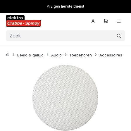
Skip to main content
Eigen
hersteldienst
Beeld & geluid
Audio
Toebehoren
Accessoires
Skip image gallery