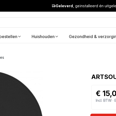
Geleverd
, geïnstalleerd én uitge
oestellen
Huishouden
Gezondheid & verzorgi
res
ARTSOU
€ 15,
Incl. BTW ·