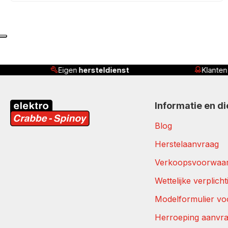
ersteldienst
Klanten beoordelen ons met
4,
Informatie en d
Blog
Herstelaanvraag
Verkoopsvoorwaa
Wettelijke verplich
Modelformulier vo
Herroeping aanvr