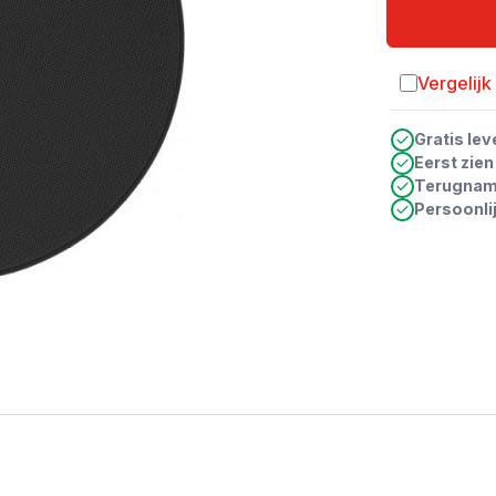
Vergelijk
Toevoegen a
Gratis lev
Eerst zie
Terugna
Persoonli