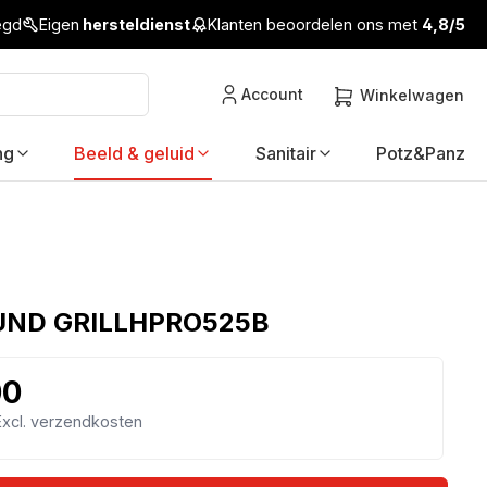
legd
Eigen
hersteldienst
Klanten beoordelen ons met
4,8/5
Account
Winkelwagen
ng
Beeld & geluid
Sanitair
Potz&Panz
ND GRILLHPRO525B
00
 Excl. verzendkosten