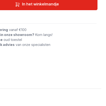
In het winkelmandje
an vergelijking
ering
vanaf €100
n in onze showroom?
Kom langs!
me
oud toestel
jk advies
van onze specialisten