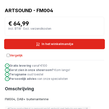
ARTSOUND - FM004
€ 64,99
Incl. BTW · Excl. verzendkosten
In het winkelmandje
Vergelijk
Toevoegen aan vergelijking
Gratis levering
vanaf €100
Eerst zien in onze showroom?
Kom langs!
Terugname
oud toestel
Persoonlijk advies
van onze specialisten
Omschrijving
FM004, DAB+ buitenantenne
Deze producttekst is gemaakt en/of vertaald met behulp van een LLM.