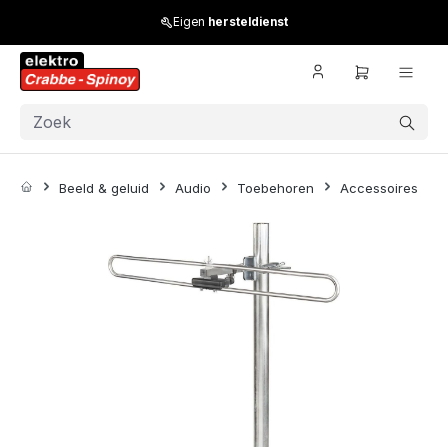
Skip to main content
Eigen
hersteldienst
Beeld & geluid
Audio
Toebehoren
Accessoires
Skip image gallery