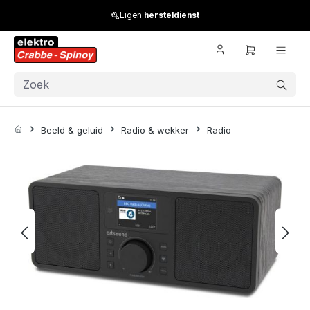
Skip to main content
Eigen
hersteldienst
Beeld & geluid
Radio & wekker
Radio
Skip image gallery