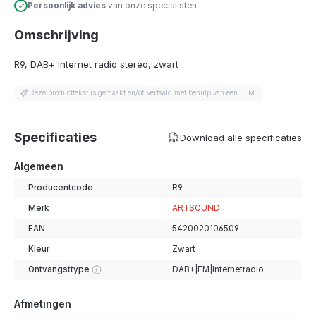
Persoonlijk advies
van onze specialisten
Omschrijving
R9, DAB+ internet radio stereo, zwart
Deze producttekst is gemaakt en/of vertaald met behulp van een LLM.
Specificaties
Download alle specificaties
Algemeen
Producentcode
R9
Merk
ARTSOUND
EAN
5420020106509
Kleur
Zwart
Ontvangsttype
DAB+|FM|Internetradio
Afmetingen