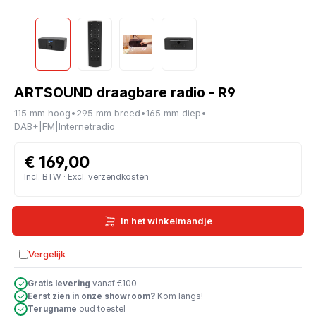
ARTSOUND draagbare radio - R9
115 mm hoog
•
295 mm breed
•
165 mm diep
•
DAB+|FM|Internetradio
€ 169,00
Incl. BTW · Excl. verzendkosten
In het winkelmandje
Vergelijk
Toevoegen aan vergelijking
Gratis levering
vanaf €100
Eerst zien in onze showroom?
Kom langs!
Terugname
oud toestel