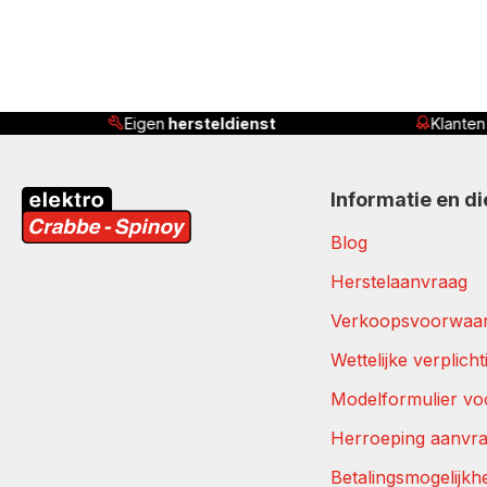
Klanten beoordelen ons met
4,8/5
Ser
Informatie en d
Blog
Herstelaanvraag
Verkoopsvoorwaa
Wettelijke verplich
Modelformulier vo
Herroeping aanvr
Betalingsmogelijkh