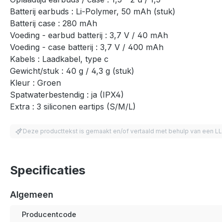
Batterij earbuds : Li-Polymer, 50 mAh (stuk)
Batterij case : 280 mAh
Voeding - earbud batterij : 3,7 V / 40 mAh
Voeding - case batterij : 3,7 V / 400 mAh
Kabels : Laadkabel, type c
Gewicht/stuk : 40 g / 4,3 g (stuk)
Kleur : Groen
Spatwaterbestendig : ja (IPX4)
Extra : 3 siliconen eartips (S/M/L)
Deze producttekst is gemaakt en/of vertaald met behulp van een L
Specificaties
Algemeen
Producentcode