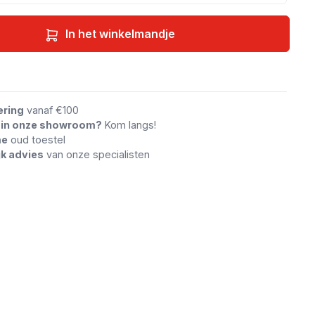
In het winkelmandje
an vergelijking
ering
vanaf €100
n in onze showroom?
Kom langs!
me
oud toestel
jk advies
van onze specialisten