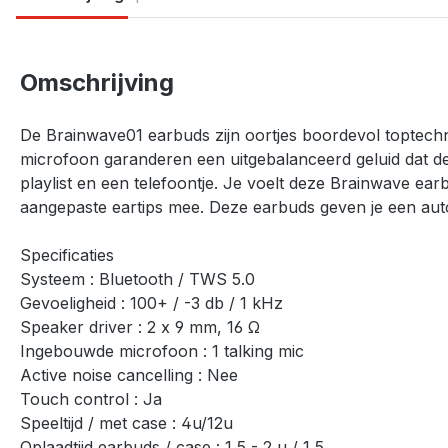
Omschrijving
De Brainwave01 earbuds zijn oortjes boordevol toptechn
microfoon garanderen een uitgebalanceerd geluid dat de 
playlist en een telefoontje. Je voelt deze Brainwave ear
aangepaste eartips mee. Deze earbuds geven je een auton
Specificaties
Systeem : Bluetooth / TWS 5.0
Gevoeligheid : 100+ / -3 db / 1 kHz
Speaker driver : 2 x 9 mm, 16 Ω
Ingebouwde microfoon : 1 talking mic
Active noise cancelling : Nee
Touch control : Ja
Speeltijd / met case : 4u/12u
Oplaadtijd earbuds / case : 1,5 - 2 u / 1,5