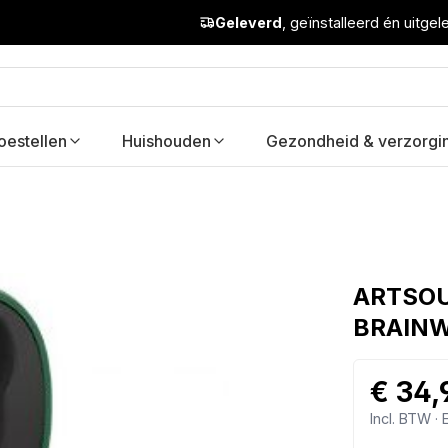
Geleverd
, geïnstalleerd én uitge
oestellen
Huishouden
Gezondheid & verzorgi
ARTSOUN
BRAIN
€ 34,
Incl. BTW ·