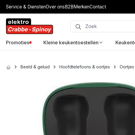
Service & Diensten
Over ons
B2B
Merken
Contact
ip to main content
Skip to search
Skip to main navigation
Promoties
Kleine keukentoestellen
Keukent
Beeld & geluid
Hoofdtelefoons & oortjes
Oortjes
Skip image gallery