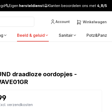
legd
Eigen
hersteldienst
Klanten beoordelen ons met
4,8/5
Account
Winkelwagen
ng
Beeld & geluid
Sanitair
Potz&Panz
D draadloze oordopjes -
WAVE01GR
99
 Excl. verzendkosten