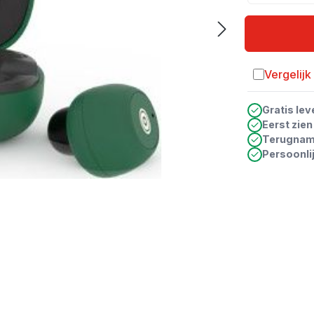
Vergelijk
Toevoegen a
Gratis lev
Eerst zie
Terugna
Persoonli