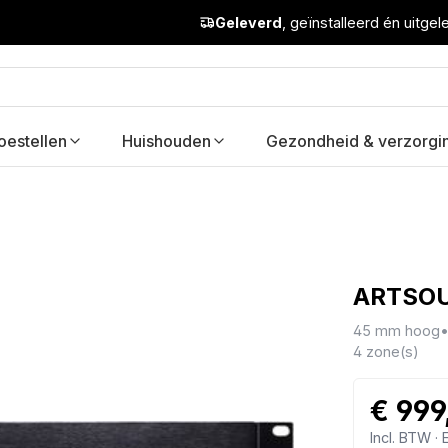
Geleverd
, geïnstalleerd én uitge
oestellen
Huishouden
Gezondheid & verzorgi
ARTSOU
45 mm hoog
4 zone(s)
€ 999
Incl. BTW ·