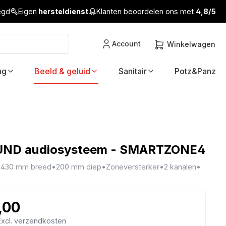
legd
Eigen
hersteldienst
Klanten beoordelen ons met
4,8/5
Account
Winkelwagen
ng
Beeld & geluid
Sanitair
Potz&Panz
ND audiosysteem - SMARTZONE4
•
430 mm breed
•
200 mm diep
•
Zoneversterker
•
2 kanalen
•
,00
 Excl. verzendkosten