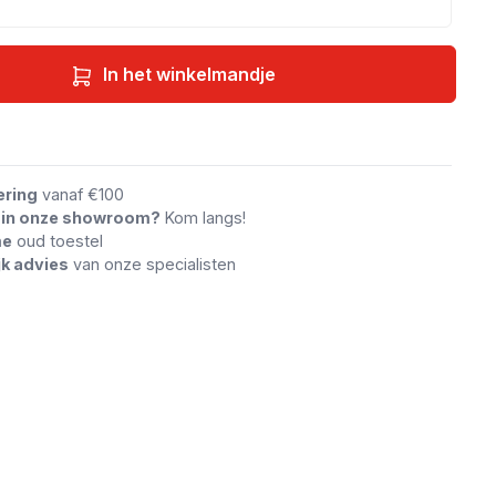
In het winkelmandje
an vergelijking
ering
vanaf €100
n in onze showroom?
Kom langs!
me
oud toestel
jk advies
van onze specialisten