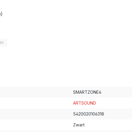
e)
LM.
SMARTZONE4
ARTSOUND
5420020106318
Zwart