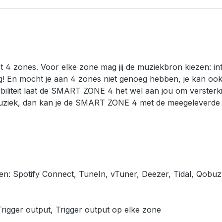
nes. Voor elke zone mag jij de muziekbron kiezen: internet
! En mocht je aan 4 zones niet genoeg hebben, je kan o
iliteit laat de SMART ZONE 4 het wel aan jou om versterk
ziek, dan kan je de SMART ZONE 4 met de meegeleverde r
sten: Spotify Connect, TuneIn, vTuner, Deezer, Tidal, Qob
igger output, Trigger output op elke zone