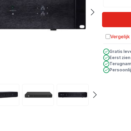
Vergelijk
Toevoegen a
Gratis lev
Eerst zie
Terugna
Persoonli