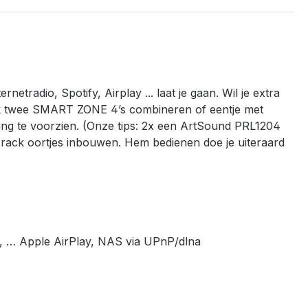
radio, Spotify, Airplay ... laat je gaan. Wil je extra
ok twee SMART ZONE 4’s combineren of eentje met
ing te voorzien. (Onze tips: 2x een ArtSound PRL1204
ack oortjes inbouwen. Hem bedienen doe je uiteraard
uz, … Apple AirPlay, NAS via UPnP/dlna