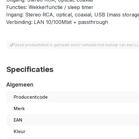
Functies: Wekkerfunctie / sleep timer
Ingang: Stereo RCA, optical, coaxial, USB (mass storag
Verbinding: LAN 10/100Mbit + passthrough
Deze producttekst is gemaakt en/of vertaald met behulp van een L
Specificaties
Algemeen
Producentcode
Merk
EAN
Kleur