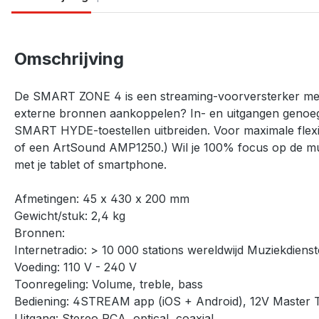
Omschrijving
De SMART ZONE 4 is een streaming-voorversterker met 4 zo
externe bronnen aankoppelen? In- en uitgangen genoeg
SMART HYDE-toestellen uitbreiden. Voor maximale flexib
of een ArtSound AMP1250.) Wil je 100% focus op de mu
met je tablet of smartphone.
Afmetingen: 45 x 430 x 200 mm
Gewicht/stuk: 2,4 kg
Bronnen:
Internetradio: > 10 000 stations wereldwijd Muziekdien
Voeding: 110 V - 240 V
Toonregeling: Volume, treble, bass
Bediening: 4STREAM app (iOS + Android), 12V Master Tr
Uitgang: Stereo RCA, optical, coaxial