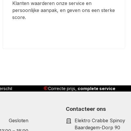
Klanten waarderen onze service en
persoonlijke aanpak, en geven ons een sterke
score.
te service
Geleverd
, geïnstalleerd én uitgelegd
Contacteer ons
Gesloten
Elektro Crabbe Spinoy
Baardegem-Dorp 90
 13:00 – 18:00