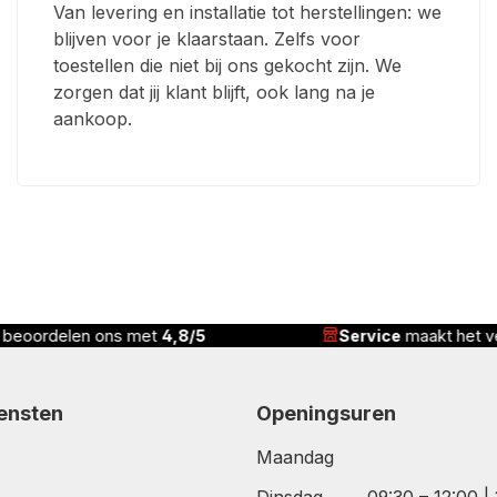
Van levering en installatie tot herstellingen: we
blijven voor je klaarstaan. Zelfs voor
toestellen die niet bij ons gekocht zijn. We
zorgen dat jij klant blijft, ook lang na je
aankoop.
ervice
maakt het verschil
Correcte prijs,
comple
iensten
Openingsuren
Maandag
Dinsdag
09:30 – 12:00 |