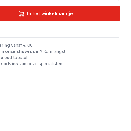
In het winkelmandje
an vergelijking
ering
vanaf €100
n in onze showroom?
Kom langs!
me
oud toestel
jk advies
van onze specialisten