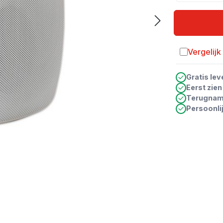
Vergelijk
Toevoegen a
Gratis lev
Eerst zie
Terugna
Persoonli