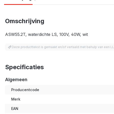
Omschrijving
ASW55.2T, waterdichte LS, 100V, 40W, wit
Deze producttekst is gemaakt en/of vertaald met behulp van een L
Specificaties
Algemeen
Producentcode
Merk
EAN