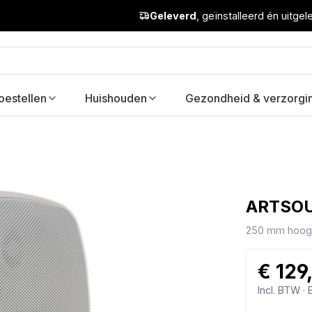
Geleverd
, geïnstalleerd én uitge
oestellen
Huishouden
Gezondheid & verzorgi
ARTSOU
250 mm hoog
€ 129
Incl. BTW ·