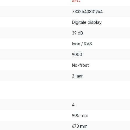
AEG
7332543831944
Digitale display
39 dB
Inox / RVS
9000
No-frost
2 jaar
4
905 mm
673 mm