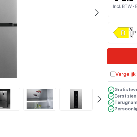
Incl. BTW ·
P
Vergelijk
Toevoegen a
Gratis lev
Eerst zie
Terugna
Persoonli