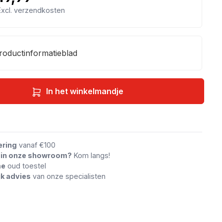
 Excl. verzendkosten
roductinformatieblad
In het winkelmandje
an vergelijking
ering
vanaf €100
n in onze showroom?
Kom langs!
me
oud toestel
jk advies
van onze specialisten