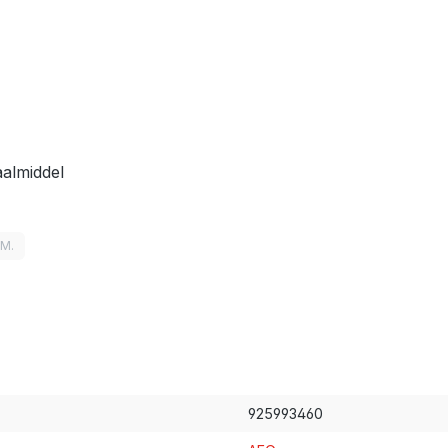
aalmiddel
LM.
925993460