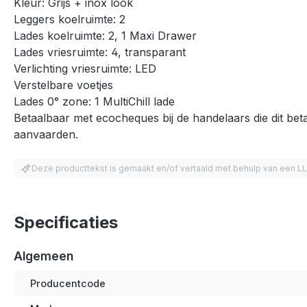
Kleur: Grijs + inox look
Leggers koelruimte: 2
Lades koelruimte: 2, 1 Maxi Drawer
Lades vriesruimte: 4, transparant
Verlichting vriesruimte: LED
Verstelbare voetjes
Lades 0° zone: 1 MultiChill lade
Betaalbaar met ecocheques bij de handelaars die dit bet
aanvaarden.
Deze producttekst is gemaakt en/of vertaald met behulp van een L
Specificaties
Algemeen
Producentcode