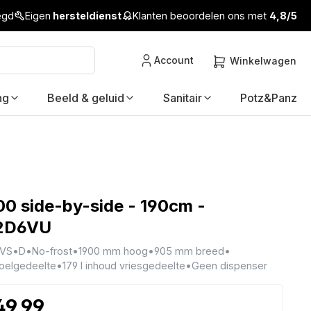
legd
Eigen
hersteldienst
Klanten beoordelen ons met
4,8/5
Account
Winkelwagen
ng
Beeld & geluid
Sanitair
Potz&Panz
0 side-by-side - 190cm -
2D6VU
RVS
•
D
•
No-frost
•
1900 mm hoog
•
905 mm breed
•
koelgedeelte
•
179 l inhoud vriesgedeelte
•
Geen dispenser
49,99