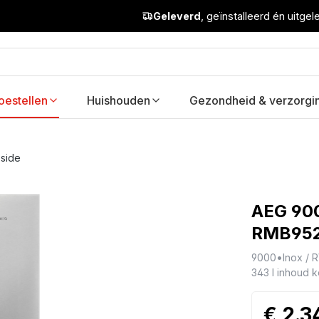
Geleverd
, geïnstalleerd én uitge
oestellen
Huishouden
Gezondheid & verzorgi
-side
AEG 900
RMB95
9000
•
Inox / 
343 l inhoud 
€ 2.3