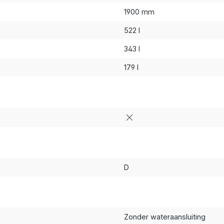
1900 mm
522 l
343 l
179 l
D
Zonder wateraansluiting