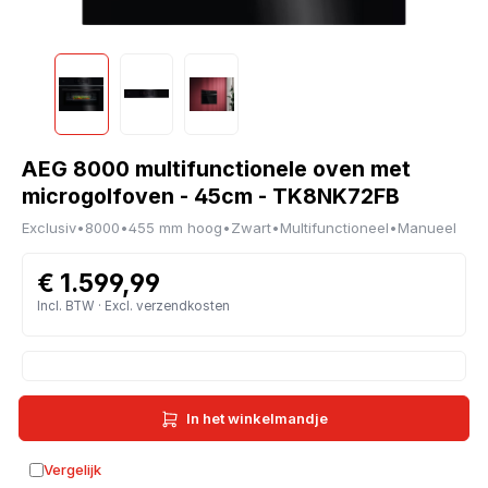
AEG 8000 multifunctionele oven met
microgolfoven - 45cm - TK8NK72FB
Exclusiv
•
8000
•
455 mm hoog
•
Zwart
•
Multifunctioneel
•
Manueel
€ 1.599,99
Incl. BTW · Excl. verzendkosten
In het winkelmandje
Vergelijk
Toevoegen aan vergelijking