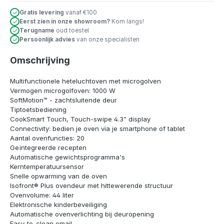
Gratis levering
vanaf €100
Eerst zien in onze showroom?
Kom langs!
Terugname
oud toestel
Persoonlijk advies
van onze specialisten
Omschrijving
Multifunctionele heteluchtoven met microgolven
Vermogen microgolfoven: 1000 W
SoftMotion™ - zachtsluitende deur
Tiptoetsbediening
CookSmart Touch, Touch-swipe 4.3” display
Connectivity: bedien je oven via je smartphone of tablet
Aantal ovenfuncties: 20
Geïntegreerde recepten
Automatische gewichtsprogramma's
Kerntemperatuursensor
Snelle opwarming van de oven
Isofront® Plus ovendeur met hittewerende structuur
Ovenvolume: 44 liter
Elektronische kinderbeveiliging
Automatische ovenverlichting bij deuropening
Easy-to-clean email