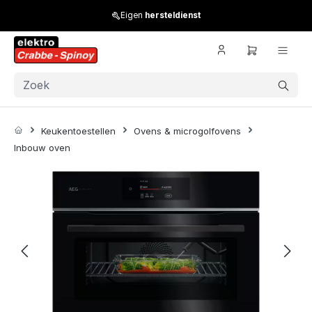
Skip to main content
Eigen
hersteldienst
Keukentoestellen
Ovens & microgolfovens
Inbouw oven
Skip image gallery