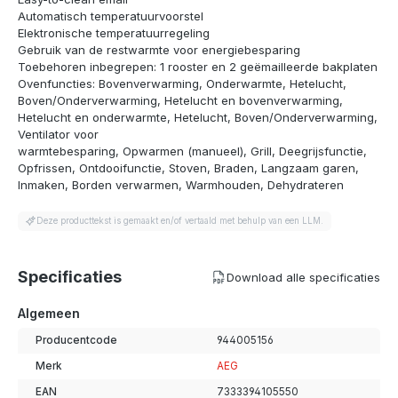
Automatisch temperatuurvoorstel
Elektronische temperatuurregeling
Gebruik van de restwarmte voor energiebesparing
Toebehoren inbegrepen: 1 rooster en 2 geëmailleerde bakplaten
Ovenfuncties: Bovenverwarming, Onderwarmte, Hetelucht,
Boven/Onderverwarming, Hetelucht en bovenverwarming,
Hetelucht en onderwarmte, Hetelucht, Boven/Onderverwarming,
Ventilator voor
warmtebesparing, Opwarmen (manueel), Grill, Deegrijsfunctie,
Opfrissen, Ontdooifunctie, Stoven, Braden, Langzaam garen,
Inmaken, Borden verwarmen, Warmhouden, Dehydrateren
Deze producttekst is gemaakt en/of vertaald met behulp van een LLM.
Specificaties
Download alle specificaties
Algemeen
Producentcode
944005156
Merk
AEG
EAN
7333394105550