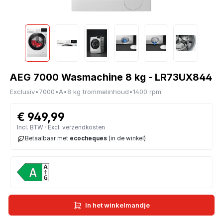
AEG 7000 Wasmachine 8 kg - LR73UX844
Exclusiv
•
7000
•
A
•
8 kg trommelinhoud
•
1400 rpm
€ 949,99
Incl. BTW · Excl. verzendkosten
Betaalbaar met
ecocheques
(in de winkel)
In het winkelmandje