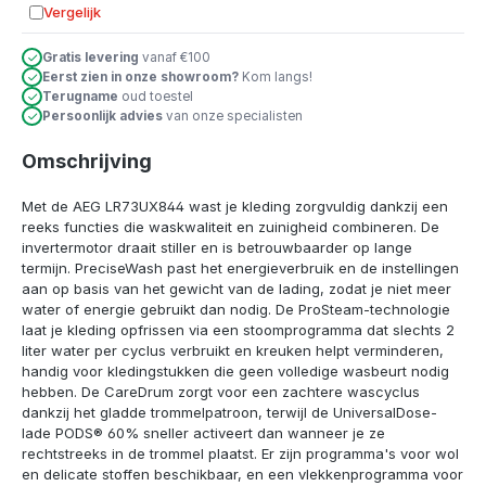
Vergelijk
Toevoegen aan vergelijking
Gratis levering
vanaf €100
Eerst zien in onze showroom?
Kom langs!
Terugname
oud toestel
Persoonlijk advies
van onze specialisten
Omschrijving
Met de AEG LR73UX844 wast je kleding zorgvuldig dankzij een
reeks functies die waskwaliteit en zuinigheid combineren. De
invertermotor draait stiller en is betrouwbaarder op lange
termijn. PreciseWash past het energieverbruik en de instellingen
aan op basis van het gewicht van de lading, zodat je niet meer
water of energie gebruikt dan nodig. De ProSteam-technologie
laat je kleding opfrissen via een stoomprogramma dat slechts 2
liter water per cyclus verbruikt en kreuken helpt verminderen,
handig voor kledingstukken die geen volledige wasbeurt nodig
hebben. De CareDrum zorgt voor een zachtere wascyclus
dankzij het gladde trommelpatroon, terwijl de UniversalDose-
lade PODS® 60% sneller activeert dan wanneer je ze
rechtstreeks in de trommel plaatst. Er zijn programma's voor wol
en delicate stoffen beschikbaar, en een vlekkenprogramma voor