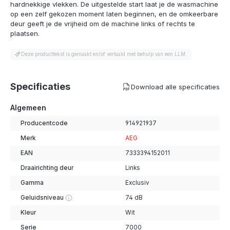
hardnekkige vlekken. De uitgestelde start laat je de wasmachine
op een zelf gekozen moment laten beginnen, en de omkeerbare
deur geeft je de vrijheid om de machine links of rechts te
plaatsen.
Deze producttekst is gemaakt en/of vertaald met behulp van een LLM.
Specificaties
Download alle specificaties
Algemeen
Producentcode
914921937
Merk
AEG
EAN
7333394152011
Draairichting deur
Links
Gamma
Exclusiv
Geluidsniveau
74 dB
Kleur
Wit
Serie
7000