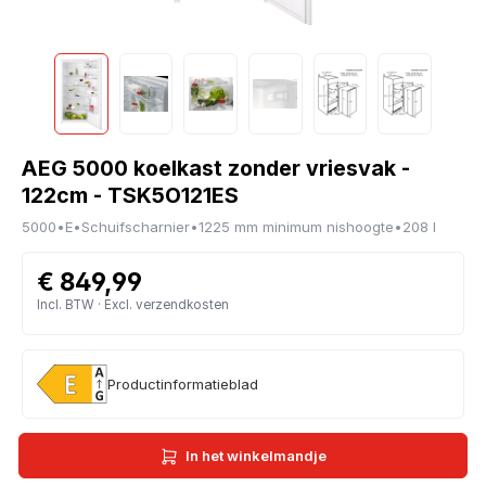
AEG 5000 koelkast zonder vriesvak -
122cm - TSK5O121ES
5000
•
E
•
Schuifscharnier
•
1225 mm minimum nishoogte
•
208 l
€ 849,99
Incl. BTW · Excl. verzendkosten
Productinformatieblad
In het winkelmandje