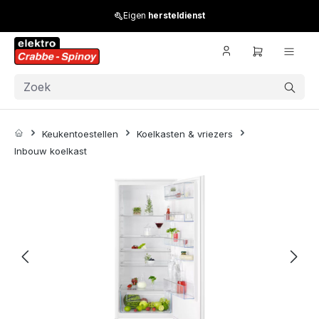
Skip to main content
Eigen
hersteldienst
Keukentoestellen
Koelkasten & vriezers
Inbouw koelkast
Skip image gallery