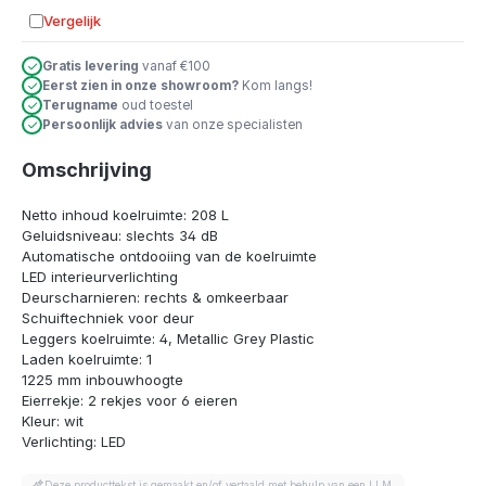
Vergelijk
Toevoegen aan vergelijking
Gratis levering
vanaf €100
Eerst zien in onze showroom?
Kom langs!
Terugname
oud toestel
Persoonlijk advies
van onze specialisten
Omschrijving
Netto inhoud koelruimte: 208 L
Geluidsniveau: slechts 34 dB
Automatische ontdooiing van de koelruimte
LED interieurverlichting
Deurscharnieren: rechts & omkeerbaar
Schuiftechniek voor deur
Leggers koelruimte: 4, Metallic Grey Plastic
Laden koelruimte: 1
1225 mm inbouwhoogte
Eierrekje: 2 rekjes voor 6 eieren
Kleur: wit
Verlichting: LED
Deze producttekst is gemaakt en/of vertaald met behulp van een LLM.