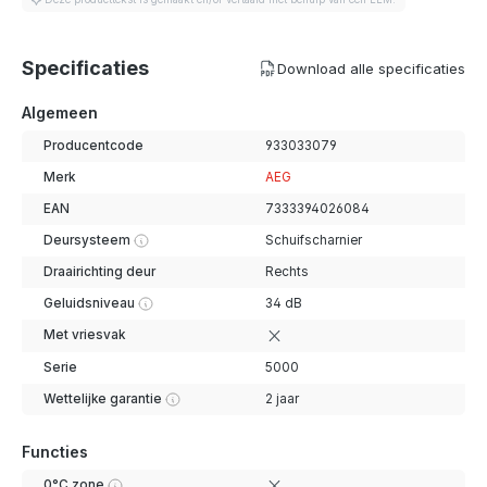
Specificaties
Download alle specificaties
Algemeen
Producentcode
933033079
Merk
AEG
EAN
7333394026084
Deursysteem
Schuifscharnier
Draairichting deur
Rechts
Geluidsniveau
34 dB
Met vriesvak
Serie
5000
Wettelijke garantie
2 jaar
Functies
0°C zone