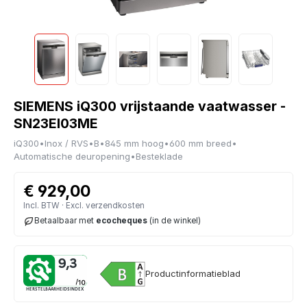
SIEMENS iQ300 vrijstaande vaatwasser -
SN23EI03ME
iQ300
•
Inox / RVS
•
B
•
845 mm hoog
•
600 mm breed
•
Automatische deuropening
•
Besteklade
€ 929,00
Incl. BTW · Excl. verzendkosten
Betaalbaar met
ecocheques
(in de winkel)
9,3
Productinformatieblad
HERSTELBAARHEIDSINDEX