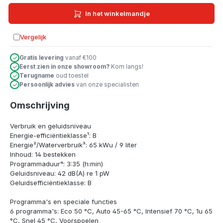
In het winkelmandje
Vergelijk
Toevoegen aan vergelijking
Gratis levering
vanaf €100
Eerst zien in onze showroom?
Kom langs!
Terugname
oud toestel
Persoonlijk advies
van onze specialisten
Omschrijving
Verbruik en geluidsniveau
Energie-efficiëntieklasse¹: B
Energie²/Waterverbruik³: 65 kWu / 9 liter
Inhoud: 14 bestekken
Programmaduur⁴: 3:35 (h:min)
Geluidsniveau: 42 dB(A) re 1 pW
Geluidsefficiëntieklasse: B
Programma's en speciale functies
6 programma's: Eco 50 °C, Auto 45-65 °C, Intensief 70 °C, 1u 65
°C, Snel 45 °C, Voorspoelen