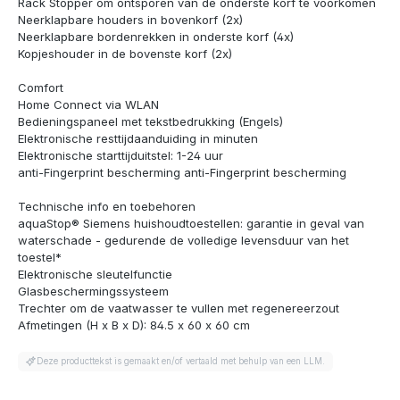
Rack Stopper om ontsporen van de onderste korf te voorkomen
Neerklapbare houders in bovenkorf (2x)
Neerklapbare bordenrekken in onderste korf (4x)
Kopjeshouder in de bovenste korf (2x)
Comfort
Home Connect via WLAN
Bedieningspaneel met tekstbedrukking (Engels)
Elektronische resttijdaanduiding in minuten
Elektronische starttijduitstel: 1-24 uur
anti-Fingerprint bescherming anti-Fingerprint bescherming
Technische info en toebehoren
aquaStop® Siemens huishoudtoestellen: garantie in geval van
waterschade - gedurende de volledige levensduur van het
toestel*
Elektronische sleutelfunctie
Glasbeschermingssysteem
Trechter om de vaatwasser te vullen met regenereerzout
Afmetingen (H x B x D): 84.5 x 60 x 60 cm
Deze producttekst is gemaakt en/of vertaald met behulp van een LLM.