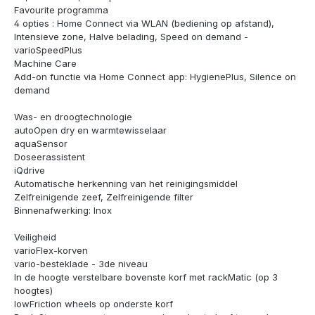
Favourite programma
4 opties : Home Connect via WLAN (bediening op afstand),
Intensieve zone, Halve belading, Speed on demand -
varioSpeedPlus
Machine Care
Add-on functie via Home Connect app: HygienePlus, Silence on
demand
Was- en droogtechnologie
autoOpen dry en warmtewisselaar
aquaSensor
Doseerassistent
iQdrive
Automatische herkenning van het reinigingsmiddel
Zelfreinigende zeef, Zelfreinigende filter
Binnenafwerking: Inox
Veiligheid
varioFlex-korven
vario-besteklade - 3de niveau
In de hoogte verstelbare bovenste korf met rackMatic (op 3
hoogtes)
lowFriction wheels op onderste korf