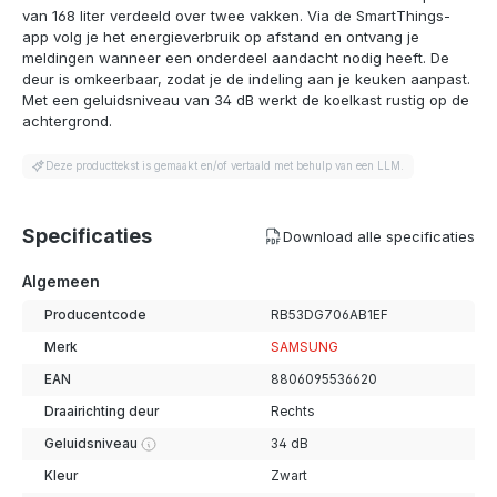
van 168 liter verdeeld over twee vakken. Via de SmartThings-
app volg je het energieverbruik op afstand en ontvang je
meldingen wanneer een onderdeel aandacht nodig heeft. De
deur is omkeerbaar, zodat je de indeling aan je keuken aanpast.
Met een geluidsniveau van 34 dB werkt de koelkast rustig op de
achtergrond.
Deze producttekst is gemaakt en/of vertaald met behulp van een LLM.
Specificaties
Download alle specificaties
Algemeen
Producentcode
RB53DG706AB1EF
Merk
SAMSUNG
EAN
8806095536620
Draairichting deur
Rechts
Geluidsniveau
34 dB
Kleur
Zwart