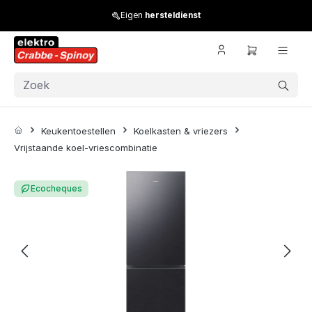
Skip to main content
Eigen
hersteldienst
Keukentoestellen
Koelkasten & vriezers
Vrijstaande koel-vriescombinatie
Skip image gallery
Ecocheques