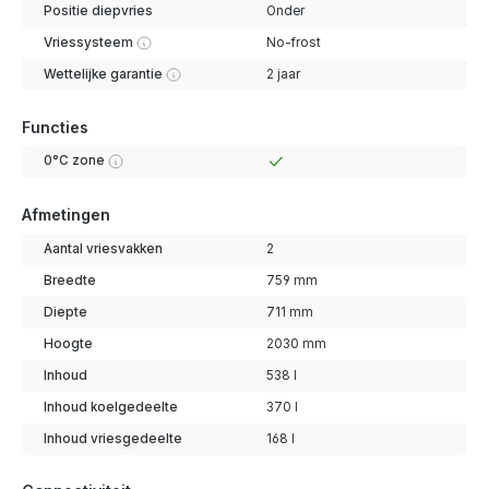
Positie diepvries
Onder
Vriessysteem
No-frost
Wettelijke garantie
2 jaar
Functies
0°C zone
Afmetingen
Aantal vriesvakken
2
Breedte
759 mm
Diepte
711 mm
Hoogte
2030 mm
Inhoud
538 l
Inhoud koelgedeelte
370 l
Inhoud vriesgedeelte
168 l