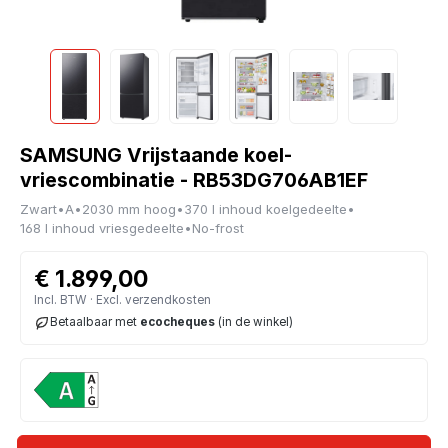
SAMSUNG Vrijstaande koel-
vriescombinatie - RB53DG706AB1EF
Zwart
•
A
•
2030 mm hoog
•
370 l inhoud koelgedeelte
•
168 l inhoud vriesgedeelte
•
No-frost
€ 1.899,00
Incl. BTW · Excl. verzendkosten
Betaalbaar met
ecocheques
(in de winkel)