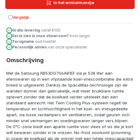
In het winkelmandje
Vergelijk
Toevoegen aan vergelijking
Gratis levering
vanaf €100
Eerst zien in onze showroom?
Kom langs!
Terugname
oud toestel
Persoonlijk advies
van onze specialisten
Omschrijving
Met de Samsung RB53DG706AB1EF sla je 538 liter aan
etenswaren op in een vrijstaande koel-vriescombinatie die extra
breed is uitgewerkt. Dankzij de SpaceMax-technologie zijn de
wanden dunner dan gebruikelijk, wat meer bruikbare ruimte
oplevert zonder dat de koelkast verder uitsteekt dan een
standaard aanrecht. Het Twin Cooling Plus-systeem regelt de
temperatuur en luchtvochtigheid in het koel- en vriesgedeelte
apart, via losse verdampers en ventilatoren, zodat geuren zich
minder snel vermengen en voedingswaren langer vers blijven.
De 0°C-zone biedt een aparte ruimte voor vlees of vis die je kort
wilt bewaren zonder in te vriezen. No-frost voorkomt ijsvorming
in zowel de koelkast als de vriezer met een totale vriescapaciteit