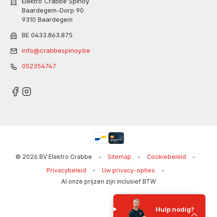
Elektro Crabbe Spinoy
Baardegem-Dorp 90
9310 Baardegem
BE 0433.863.875
info@crabbespinoy.be
052354747
© 2026 BV Elektro Crabbe
-
Sitemap
-
Cookiebeleid
-
Privacybeleid
-
Uw privacy-opties
-
Al onze prijzen zijn inclusief BTW
Hulp nodig?