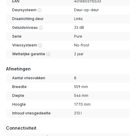
EAN
4016803115533
Deursysteem
Deur-op-deur
Draairichting deur
Links
Geluidsniveau
33 dB
Serie
Pure
Vriessysteem
No-frost
Wettelijke garantie
2 jaar
Afmetingen
Aantal vriesvakken
8
Breedte
559 mm
Diepte
546 mm
Hoogte
1770 mm
Inhoud vriesgedeelte
213 l
Connectiviteit