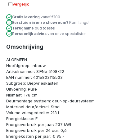
Vergelijk
Toevoegen aan vergelijking
Gratis levering
vanaf €100
Eerst zien in onze showroom?
Kom langs!
Terugname
oud toestel
Persoonlijk advies
van onze specialisten
Omschrijving
ALGEMEEN
Hoofdgroep: Inbouw
Artikelnummer: SIFNe 5108-22
EAN nummer: 4016803115533
Subgroep: Diepvrieskasten
Uitvoering: Pure
Nismaat: 178 cm
Deurmontage systeem: deur-op-deursysteem
Materiaal deur/deksel: Staal
Volume vriesgedeelte: 213 l
Energieklasse: E
Energieverbruik per jaar: 237 kWh
Energieverbruik per 24 uur: 0,6
Energiekosten per jaar: € 95,-