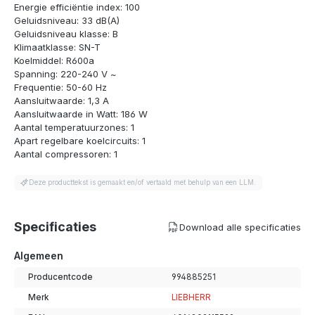
Energie efficiëntie index: 100
Geluidsniveau: 33 dB(A)
Geluidsniveau klasse: B
Klimaatklasse: SN-T
Koelmiddel: R600a
Spanning: 220-240 V ~
Frequentie: 50-60 Hz
Aansluitwaarde: 1,3 A
Aansluitwaarde in Watt: 186 W
Aantal temperatuurzones: 1
Apart regelbare koelcircuits: 1
Aantal compressoren: 1
Deze producttekst is gemaakt en/of vertaald met behulp van een LLM.
Specificaties
Download alle specificaties
Algemeen
Producentcode
994885251
Merk
LIEBHERR