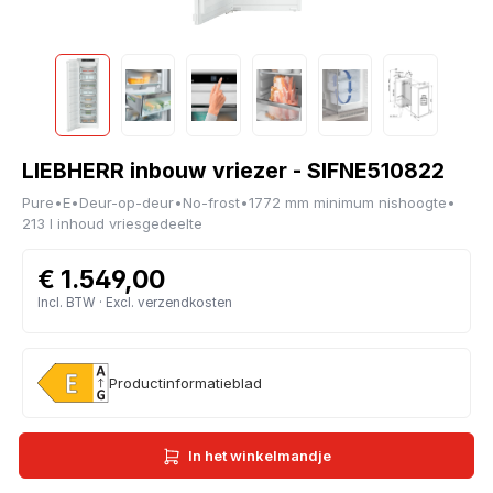
LIEBHERR inbouw vriezer - SIFNE510822
Pure
•
E
•
Deur-op-deur
•
No-frost
•
1772 mm minimum nishoogte
•
213 l inhoud vriesgedeelte
€ 1.549,00
Incl. BTW · Excl. verzendkosten
Productinformatieblad
In het winkelmandje