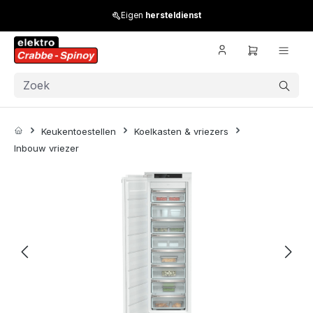
Skip to main content
Eigen
hersteldienst
Keukentoestellen
Koelkasten & vriezers
Inbouw vriezer
Skip image gallery