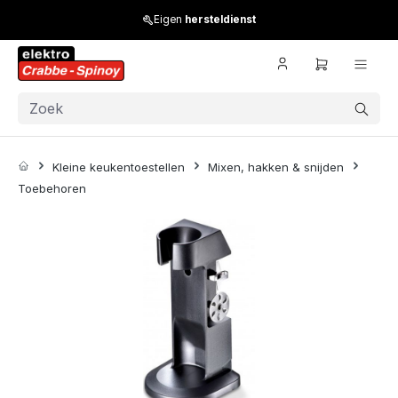
Skip to main content
Eigen
hersteldienst
Kleine keukentoestellen
Mixen, hakken & snijden
Toebehoren
Skip image gallery