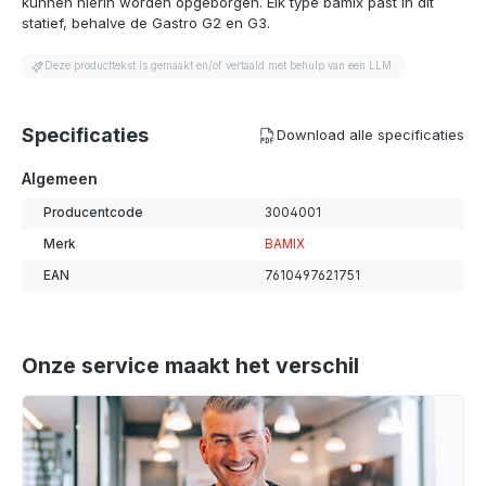
kunnen hierin worden opgeborgen. Elk type bamix past in dit
statief, behalve de Gastro G2 en G3.
Deze producttekst is gemaakt en/of vertaald met behulp van een LLM.
Specificaties
Download alle specificaties
Algemeen
Producentcode
3004001
Merk
BAMIX
EAN
7610497621751
Onze service maakt het verschil