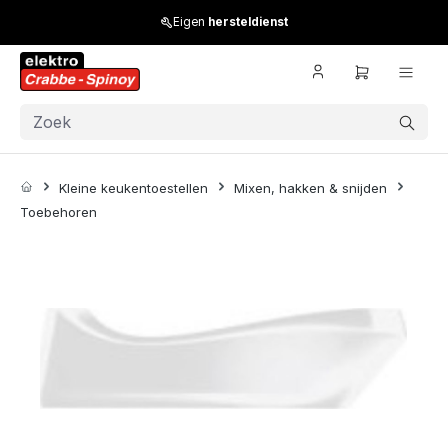
Skip to main content
Eigen
hersteldienst
Kleine keukentoestellen
Mixen, hakken & snijden
Toebehoren
Skip image gallery