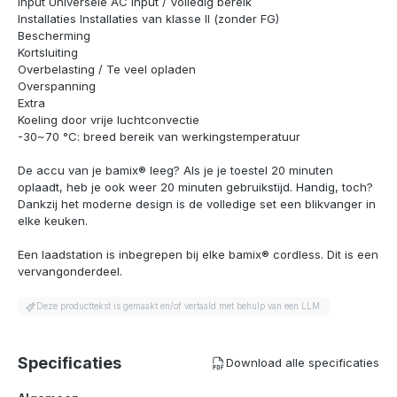
Input Universele AC input / Volledig bereik
Installaties Installaties van klasse II (zonder FG)
Bescherming
Kortsluiting
Overbelasting / Te veel opladen
Overspanning
Extra
Koeling door vrije luchtconvectie
-30~70 °C: breed bereik van werkingstemperatuur
De accu van je bamix® leeg? Als je je toestel 20 minuten
oplaadt, heb je ook weer 20 minuten gebruikstijd. Handig, toch?
Dankzij het moderne design is de volledige set een blikvanger in
elke keuken.
Een laadstation is inbegrepen bij elke bamix® cordless. Dit is een
vervangonderdeel.
Deze producttekst is gemaakt en/of vertaald met behulp van een LLM.
Specificaties
Download alle specificaties