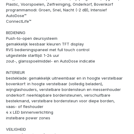
Plastic, Voorspoelen, Zelfreiniging, Onderkorf, Bovenkorf
programmamodi: Groen, Snel, Nacht (-2 dB), Intensief
AutoDose™
ConnectLife™
BEDIENING
Push-to-open deursysteem
gemakkelijk leesbaar kleuren TFT display
RVS bedieningspaneel met full touch control
uitgestelde starttijd: 1-24 uur
zout-, glansspoelmiddel- en AutoDose indicatie
INTERIEUR
besteklade: gemakkelijk uitneembaar en in hoogte verstelbaar
bovenkorf: in hoogte verstelbaar (volledig beladen),
wijnglashouders, verstelbare bordensteun en messenhouder
onderkorf: neerklapbare bordensteunen, verschuifbare
bestekmand, verstelbare bordensteun voor diepe borden,
vaas- of fleshouder
4 x LED binnenverlichting
instelbare power zones
VEILIGHEID