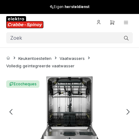
Skip to main content
Eigen
hersteldienst
Keukentoestellen
Vaatwassers
Volledig geïntegreerde vaatwasser
Skip image gallery
Ecocheques