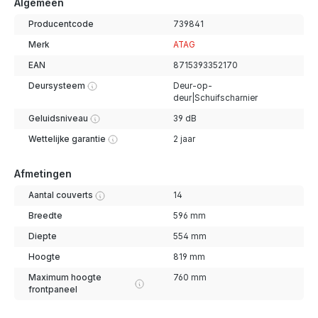
Algemeen
Producentcode
739841
Merk
ATAG
EAN
8715393352170
Deursysteem
Deur-op-
deur|Schuifscharnier
Geluidsniveau
39 dB
Wettelijke garantie
2 jaar
Afmetingen
Aantal couverts
14
Breedte
596 mm
Diepte
554 mm
Hoogte
819 mm
Maximum hoogte
760 mm
frontpaneel