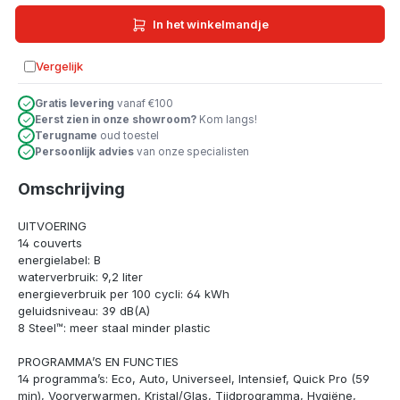
In het winkelmandje
Vergelijk
Toevoegen aan vergelijking
Gratis levering
vanaf €100
Eerst zien in onze showroom?
Kom langs!
Terugname
oud toestel
Persoonlijk advies
van onze specialisten
Omschrijving
UITVOERING
14 couverts
energielabel: B
waterverbruik: 9,2 liter
energieverbruik per 100 cycli: 64 kWh
geluidsniveau: 39 dB(A)
8 Steel™: meer staal minder plastic
PROGRAMMA’S EN FUNCTIES
14 programma’s: Eco, Auto, Universeel, Intensief, Quick Pro (59
min), Voorverwarmen, Kristal/Glas, Tijdprogramma, Hygiëne,