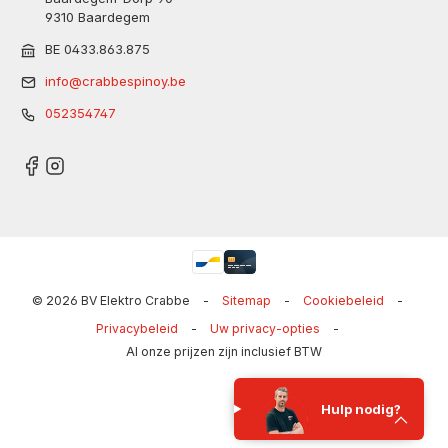
9310 Baardegem
BE 0433.863.875
info@crabbespinoy.be
052354747
© 2026 BV Elektro Crabbe
-
Sitemap
-
Cookiebeleid
-
Privacybeleid
-
Uw privacy-opties
-
Al onze prijzen zijn inclusief BTW
Hulp nodig?