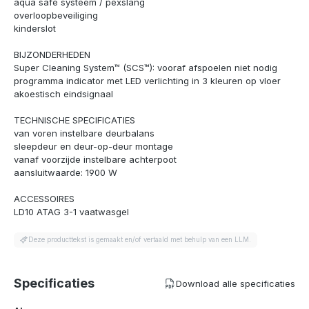
aqua safe systeem / pexslang
overloopbeveiliging
kinderslot
BIJZONDERHEDEN
Super Cleaning System™ (SCS™): vooraf afspoelen niet nodig
programma indicator met LED verlichting in 3 kleuren op vloer
akoestisch eindsignaal
TECHNISCHE SPECIFICATIES
van voren instelbare deurbalans
sleepdeur en deur-op-deur montage
vanaf voorzijde instelbare achterpoot
aansluitwaarde: 1900 W
ACCESSOIRES
LD10 ATAG 3-1 vaatwasgel
Deze producttekst is gemaakt en/of vertaald met behulp van een LLM.
Specificaties
Download alle specificaties