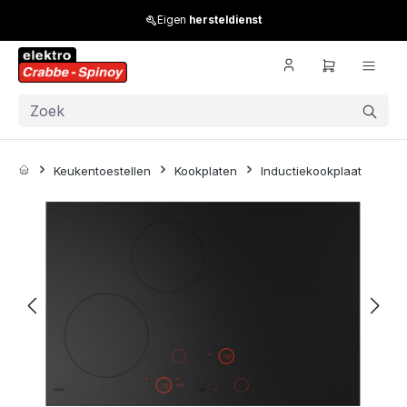
Skip to main content
Eigen
hersteldienst
Keukentoestellen
Kookplaten
Inductiekookplaat
Skip image gallery