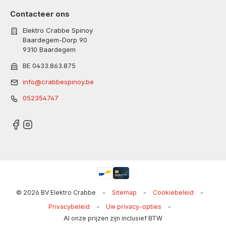
Contacteer ons
Elektro Crabbe Spinoy
Baardegem-Dorp 90
9310 Baardegem
BE 0433.863.875
info@crabbespinoy.be
052354747
© 2026 BV Elektro Crabbe
-
Sitemap
-
Cookiebeleid
-
Privacybeleid
-
Uw privacy-opties
-
Al onze prijzen zijn inclusief BTW