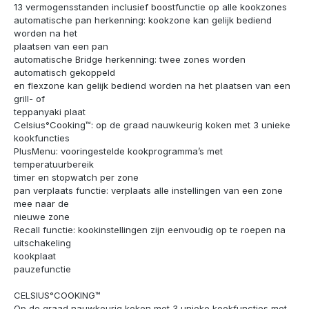
13 vermogensstanden inclusief boostfunctie op alle kookzones
automatische pan herkenning: kookzone kan gelijk bediend
worden na het
plaatsen van een pan
automatische Bridge herkenning: twee zones worden
automatisch gekoppeld
en flexzone kan gelijk bediend worden na het plaatsen van een
grill- of
teppanyaki plaat
Celsius°Cooking™: op de graad nauwkeurig koken met 3 unieke
kookfuncties
PlusMenu: vooringestelde kookprogramma’s met
temperatuurbereik
timer en stopwatch per zone
pan verplaats functie: verplaats alle instellingen van een zone
mee naar de
nieuwe zone
Recall functie: kookinstellingen zijn eenvoudig op te roepen na
uitschakeling
kookplaat
pauzefunctie
CELSIUS°COOKING™
Op de graad nauwkeurig koken met 3 unieke kookfuncties met