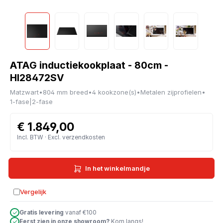
ATAG inductiekookplaat - 80cm -
HI28472SV
Matzwart
•
804 mm breed
•
4 kookzone(s)
•
Metalen zijprofielen
•
1-fase|2-fase
€ 1.849,00
Incl. BTW · Excl. verzendkosten
In het winkelmandje
Vergelijk
Toevoegen aan vergelijking
Gratis levering
vanaf €100
Eerst zien in onze showroom?
Kom langs!