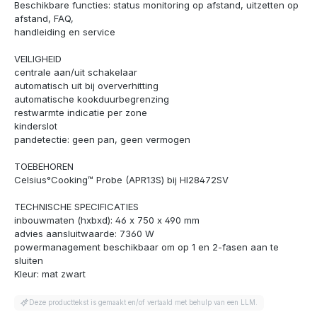
Beschikbare functies: status monitoring op afstand, uitzetten op
afstand, FAQ,
handleiding en service
VEILIGHEID
centrale aan/uit schakelaar
automatisch uit bij oververhitting
automatische kookduurbegrenzing
restwarmte indicatie per zone
kinderslot
pandetectie: geen pan, geen vermogen
TOEBEHOREN
Celsius°Cooking™ Probe (APR13S) bij HI28472SV
TECHNISCHE SPECIFICATIES
inbouwmaten (hxbxd): 46 x 750 x 490 mm
advies aansluitwaarde: 7360 W
powermanagement beschikbaar om op 1 en 2-fasen aan te
sluiten
Kleur: mat zwart
Deze producttekst is gemaakt en/of vertaald met behulp van een LLM.