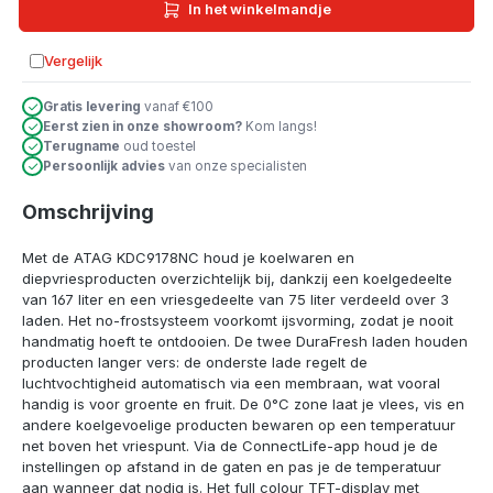
In het winkelmandje
Vergelijk
Toevoegen aan vergelijking
Gratis levering
vanaf €100
Eerst zien in onze showroom?
Kom langs!
Terugname
oud toestel
Persoonlijk advies
van onze specialisten
Omschrijving
Met de ATAG KDC9178NC houd je koelwaren en
diepvriesproducten overzichtelijk bij, dankzij een koelgedeelte
van 167 liter en een vriesgedeelte van 75 liter verdeeld over 3
laden. Het no-frostsysteem voorkomt ijsvorming, zodat je nooit
handmatig hoeft te ontdooien. De twee DuraFresh laden houden
producten langer vers: de onderste lade regelt de
luchtvochtigheid automatisch via een membraan, wat vooral
handig is voor groente en fruit. De 0°C zone laat je vlees, vis en
andere koelgevoelige producten bewaren op een temperatuur
net boven het vriespunt. Via de ConnectLife-app houd je de
instellingen op afstand in de gaten en pas je de temperatuur
aan wanneer dat nodig is. Het full colour TFT-display met