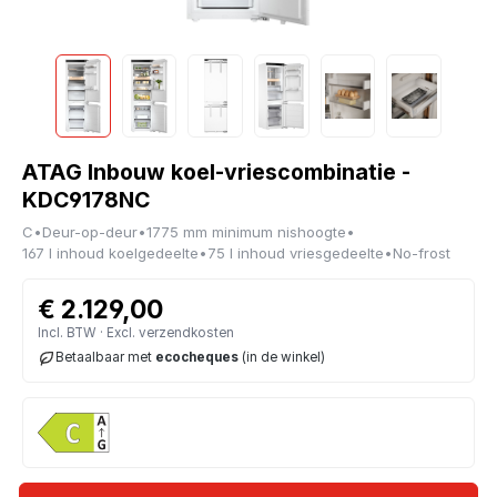
ATAG Inbouw koel-vriescombinatie -
KDC9178NC
C
•
Deur-op-deur
•
1775 mm minimum nishoogte
•
167 l inhoud koelgedeelte
•
75 l inhoud vriesgedeelte
•
No-frost
€ 2.129,00
Incl. BTW · Excl. verzendkosten
Betaalbaar met
ecocheques
(in de winkel)