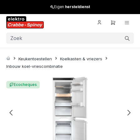
Skip to main content
Eigen
hersteldienst
Keukentoestellen
Koelkasten & vriezers
Inbouw koel-vriescombinatie
Skip image gallery
Ecocheques