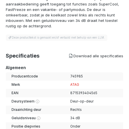
aanraakbediening geeft toegang tot functies zoals SuperCool,
FastFreeze en een vakantie- of partymodus. De deur is
omkeerbaar, zodat je de koelkast zowel links als rechts kunt
inbouwen. Met een geluidsniveau van 34 dB draait het toestel
rustig op de achtergrond.
Deze producttekst is gemaakt en/of vertaald met behulp van een LLM.
Specificaties
Download alle specificaties
Algemeen
Producentcode
745985
Merk
ATAG
EAN
8715393404565
Deursysteem
Deur-op-deur
Draairichting deur
Rechts
Geluidsniveau
34 dB
Positie diepvries
Onder