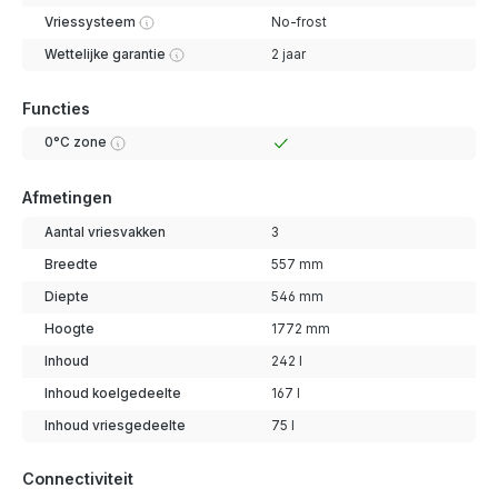
Vriessysteem
No-frost
Wettelijke garantie
2 jaar
Functies
0°C zone
Afmetingen
Aantal vriesvakken
3
Breedte
557 mm
Diepte
546 mm
Hoogte
1772 mm
Inhoud
242 l
Inhoud koelgedeelte
167 l
Inhoud vriesgedeelte
75 l
Connectiviteit