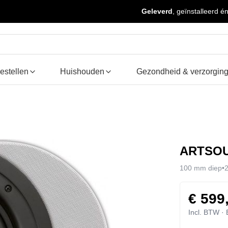
Geleverd
, geïnstalleerd én uitge
oestellen
Huishouden
Gezondheid & verzorgi
ARTSOUN
100 mm diep
€ 599
Incl. BTW ·