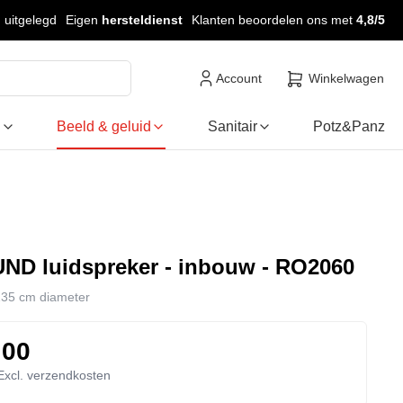
legd
Eigen
hersteldienst
Klanten beoordelen ons met
4,8/5
Account
Winkelwagen
ng
Beeld & geluid
Sanitair
Potz&Panz
D luidspreker - inbouw - RO2060
•
235 cm diameter
,00
 Excl. verzendkosten