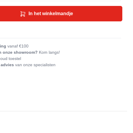
In het winkelmandje
an vergelijking
ering
vanaf €100
n in onze showroom?
Kom langs!
me
oud toestel
jk advies
van onze specialisten