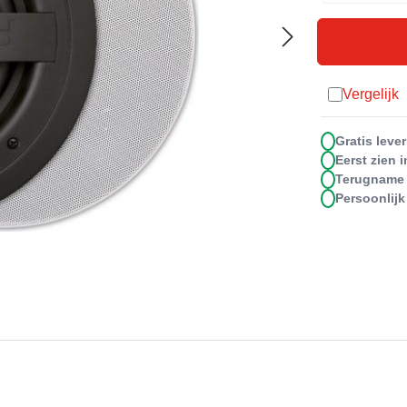
Vergelijk
Toevoegen a
Gratis lev
Eerst zie
Terugna
Persoonli