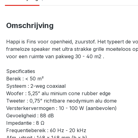
Omschrijving
Happi is Fins voor openheid, zuurstof. Het typeert de vo
frameloze speaker met ultra strakke grille moeiteloos 
voor een ruimte van pakweg 30 - 40 m2 .
Specificaties
Bereik : < 50 m²
Systeem : 2-weg coaxiaal
Woofer : 5,25” alu minium cone rubber edge
Tweeter : 0,75” richtbare neodymium alu dome
Versterkervermogen : 10 - 100 W (aanbevolen)
Gevoeligheid : 88 dB
Impedantie : 8 Ω
Frequentiebereik : 60 Hz - 20 kHz
Afm. uitsnit : 148 x 148 mm (h x b)