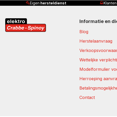
Klanten beoordelen ons met
4,8/5
Ser
Informatie en d
Blog
Herstelaanvraag
Verkoopsvoorwaa
Wettelijke verplich
Modelformulier vo
Herroeping aanvr
Betalingsmogelijkh
Contact