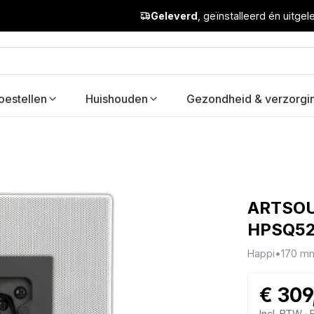
Geleverd
, geïnstalleerd én uitge
oestellen
Huishouden
Gezondheid & verzorgi
ARTSOUN
HPSQ5
Happi
•
170 m
€ 309
Incl. BTW ·