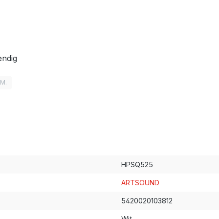
endig
LM.
HPSQ525
ARTSOUND
5420020103812
Wit