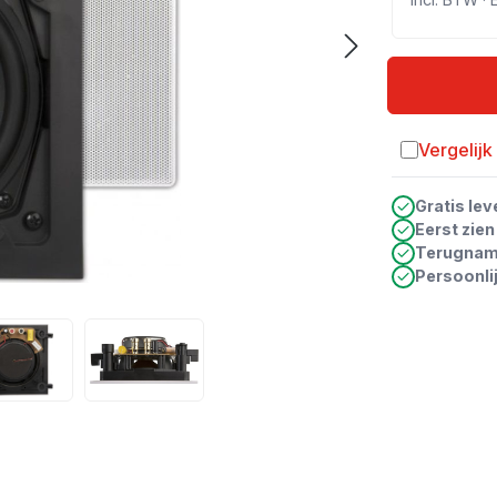
Vergelijk
Toevoegen a
Gratis lev
Eerst zie
Terugna
Persoonli