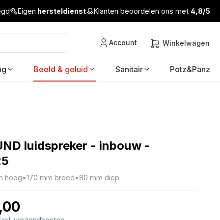
legd
Eigen
hersteldienst
Klanten beoordelen ons met
4,8/5
Account
Winkelwagen
ng
Beeld & geluid
Sanitair
Potz&Panz
D luidspreker - inbouw -
25
m hoog
•
170 mm breed
•
80 mm diep
,00
 Excl. verzendkosten