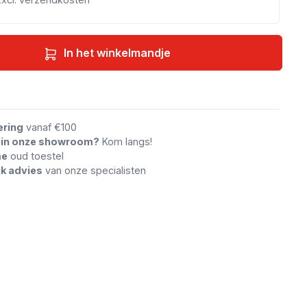
In het winkelmandje
an vergelijking
ering
vanaf €100
n in onze showroom?
Kom langs!
me
oud toestel
jk advies
van onze specialisten