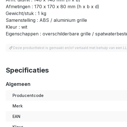
Afmetingen : 170 x 170 x 80 mm (h x b x d)
Gewicht/stuk : 1 kg
Samenstelling : ABS / aluminium grille
Kleur : wit
Eigenschappen : overschilderbare grille / spatwaterbest
Deze producttekst is gemaakt en/of vertaald met behulp van een L
Specificaties
Algemeen
Producentcode
Merk
EAN
Kleur