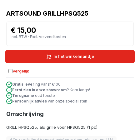
ARTSOUND GRILLHPSQ525
€ 15,00
Incl. BTW · Excl. verzendkosten
In het winkelmandje
Vergelijk
Toevoegen aan vergelijking
Gratis levering
vanaf €100
Eerst zien in onze showroom?
Kom langs!
Terugname
oud toestel
Persoonlijk advies
van onze specialisten
Omschrijving
GRILL HPSQ525, alu grille voor HPSQ525 (1 pc)
Deze producttekst is gemaakt en/of vertaald met behulp van een LLM.