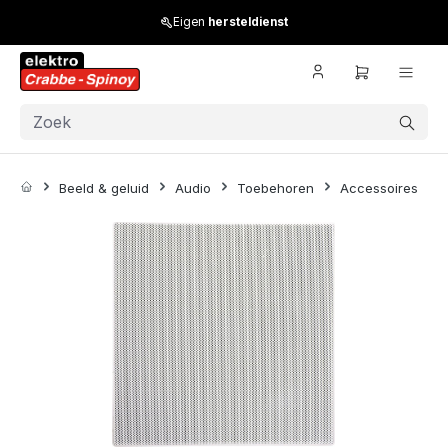
Skip to main content
Eigen
hersteldienst
Beeld & geluid
Audio
Toebehoren
Accessoires
Skip image gallery