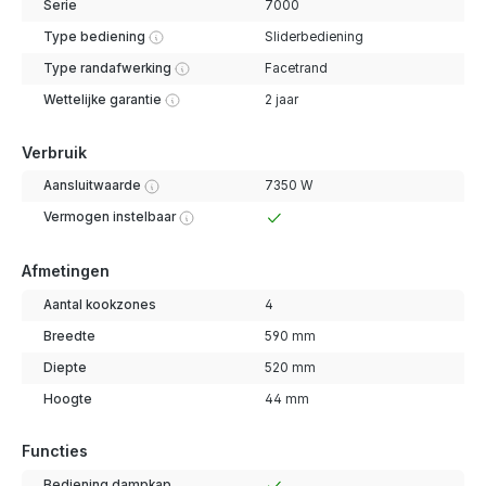
Serie
7000
Type bediening
Sliderbediening
Type randafwerking
Facetrand
Wettelijke garantie
2 jaar
Verbruik
Aansluitwaarde
7350 W
Vermogen instelbaar
Afmetingen
Aantal kookzones
4
Breedte
590 mm
Diepte
520 mm
Hoogte
44 mm
Functies
Bediening dampkap