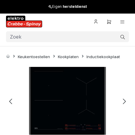
Skip to main content
Eigen
hersteldienst
Keukentoestellen
Kookplaten
Inductiekookplaat
Skip image gallery