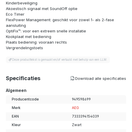
Kinderbeveiliging
Akoestisch signaal met SoundOff optie
Eco Timer
FlexPower Management: geschikt voor zowel 1- als 2-fase
aansluiting
OptiFix™: voor een extreem snelle installatie
Kookplaat met bediening
Plaats bediening: vooraan rechts
Vergrendelingstoets
Deze producttekst is gemaakt en/of vertaald met behulp van een LLM.
Specificaties
Download alle specificaties
Algemeen
Producentcode
949598699
Merk
AEG
EAN
7333394154039
Kleur
Zwart