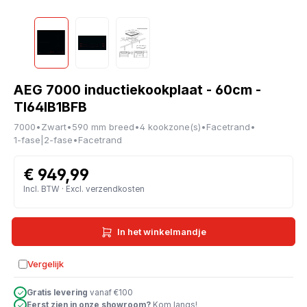
AEG 7000 inductiekookplaat - 60cm -
TI64IB1BFB
7000
•
Zwart
•
590 mm breed
•
4 kookzone(s)
•
Facetrand
•
1-fase|2-fase
•
Facetrand
€ 949,99
Incl. BTW · Excl. verzendkosten
In het winkelmandje
Vergelijk
Toevoegen aan vergelijking
Gratis levering
vanaf €100
Eerst zien in onze showroom?
Kom langs!