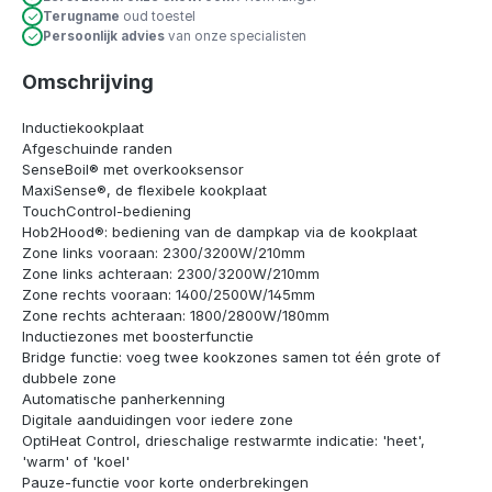
Terugname
oud toestel
Persoonlijk advies
van onze specialisten
Omschrijving
Inductiekookplaat
Afgeschuinde randen
SenseBoil® met overkooksensor
MaxiSense®, de flexibele kookplaat
TouchControl-bediening
Hob2Hood®: bediening van de dampkap via de kookplaat
Zone links vooraan: 2300/3200W/210mm
Zone links achteraan: 2300/3200W/210mm
Zone rechts vooraan: 1400/2500W/145mm
Zone rechts achteraan: 1800/2800W/180mm
Inductiezones met boosterfunctie
Bridge functie: voeg twee kookzones samen tot één grote of
dubbele zone
Automatische panherkenning
Digitale aanduidingen voor iedere zone
OptiHeat Control, drieschalige restwarmte indicatie: 'heet',
'warm' of 'koel'
Pauze-functie voor korte onderbrekingen