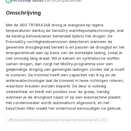
Persoonlijk advies
van onze specialisten
Omschrijving
Met de AEG TR78AX34B droog je wasgoed op lagere
temperaturen dankzij de SensiDry warmtepomptechnologie, wat
de kleding behoedzamer behandelt tijdens het drogen. De
PreciseDry vochtigheidssensoren detecteren wanneer de
gewenste droogtegraad bereikt is en passen de droogtijd en het
energieverbruik aan op basis van de werkelijke lading, zodat je
niet onnodig lang draait. Wil je katoen en synthetische stoffen
samen drogen, dan zorgt het MixDry-programma voor een
gelijkmatige droging van gemengde ladingen zonder dat je hoeft
te sorteren. De trommel heeft een capaciteit van 8 kg en de
antikreuktechnologie laat de trommel in twee richtingen roteren,
waardoor kreuken worden beperkt. De deur is volledig
omkeerbaar en biedt vier posities voor de greep, handig
wanneer je de droogkast naast of op een wasmachine plaatst.
Het condenswater wordt automatisch afgevoerd, en het
EasyClean-filter maakt het onderhoud eenvoudiger na gebruik.
Deze producttekst is gemaakt en/of vertaald met behulp van een LLM.