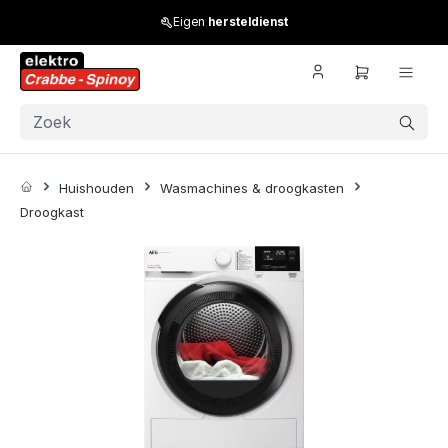
Skip to main content
Eigen
hersteldienst
Huishouden
Wasmachines & droogkasten
Droogkast
Skip image gallery