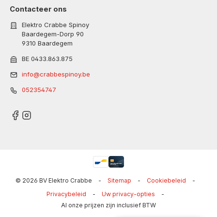
Contacteer ons
Elektro Crabbe Spinoy
Baardegem-Dorp 90
9310 Baardegem
BE 0433.863.875
info@crabbespinoy.be
052354747
© 2026 BV Elektro Crabbe
-
Sitemap
-
Cookiebeleid
-
Privacybeleid
-
Uw privacy-opties
-
Al onze prijzen zijn inclusief BTW