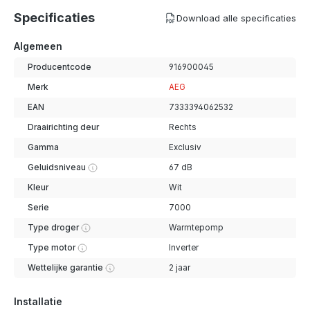
Specificaties
Download alle specificaties
Algemeen
Producentcode
916900045
Merk
AEG
EAN
7333394062532
Draairichting deur
Rechts
Gamma
Exclusiv
Geluidsniveau
67 dB
Kleur
Wit
Serie
7000
Type droger
Warmtepomp
Type motor
Inverter
Wettelijke garantie
2 jaar
Installatie