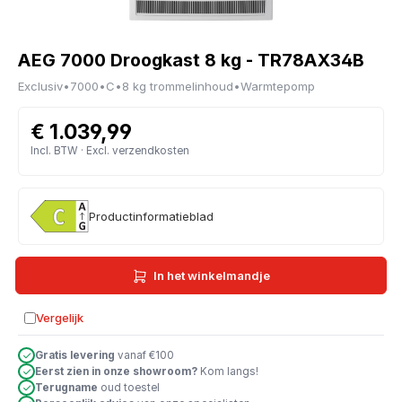
AEG 7000 Droogkast 8 kg - TR78AX34B
Exclusiv
•
7000
•
C
•
8 kg trommelinhoud
•
Warmtepomp
€ 1.039,99
Incl. BTW · Excl. verzendkosten
Productinformatieblad
In het winkelmandje
Vergelijk
Toevoegen aan vergelijking
Gratis levering
vanaf €100
Eerst zien in onze showroom?
Kom langs!
Terugname
oud toestel