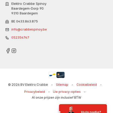
Elektro Crabbe Spinoy
Baardegem-Dorp 90
9310 Baardegem
BE 0433.863.875
info@crabbespinoy.be
052354747
© 2026 BV Elektro Crabbe
-
Sitemap
-
Cookiebeleid
-
Privacybeleid
-
Uw privacy-opties
-
Al onze prijzen zijn inclusief BTW
Hulp nodig?