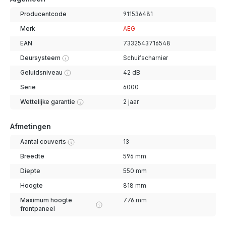
Producentcode
911536481
Merk
AEG
EAN
7332543716548
Deursysteem
Schuifscharnier
Geluidsniveau
42 dB
Serie
6000
Wettelijke garantie
2 jaar
Afmetingen
Aantal couverts
13
Breedte
596 mm
Diepte
550 mm
Hoogte
818 mm
Maximum hoogte
776 mm
frontpaneel