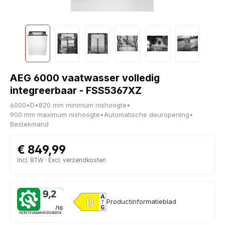
AEG 6000 vaatwasser volledig
integreerbaar - FSS5367XZ
6000
•
D
•
820 mm minimum nishoogte
•
900 mm maximum nishoogte
•
Automatische deuropening
•
Bestekmand
€ 849,99
Incl. BTW · Excl. verzendkosten
9,2
Productinformatieblad
HERSTELBAARHEIDSINDEX