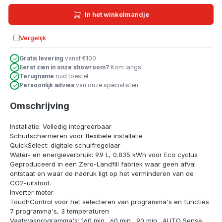
In het winkelmandje
Vergelijk
Toevoegen aan vergelijking
Gratis levering
vanaf €100
Eerst zien in onze showroom?
Kom langs!
Terugname
oud toestel
Persoonlijk advies
van onze specialisten
Omschrijving
Installatie: Volledig integreerbaar
Schuifscharnieren voor flexibele installatie
QuickSelect: digitale schuifregelaar
Water- en energieverbruik: 9.9 L, 0.835 kWh voor Eco cyclus
Geproduceerd in een Zero-Landfill fabriek waar geen afval
ontstaat en waar de nadruk ligt op het verminderen van de
CO2-uitstoot.
Inverter motor
TouchControl voor het selecteren van programma's en functies
7 programma's, 3 temperaturen
Vaatwasprogramma's: 160 min., 60 min., 90 min., AUTO Sense,