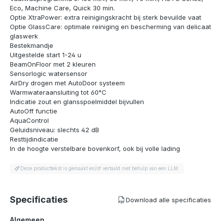
Eco, Machine Care, Quick 30 min.
Optie XtraPower: extra reinigingskracht bij sterk bevuilde vaat
Optie GlassCare: optimale reiniging en bescherming van delicaat
glaswerk
Bestekmandje
Uitgestelde start 1-24 u
BeamOnFloor met 2 kleuren
Sensorlogic watersensor
AirDry drogen met AutoDoor systeem
Warmwateraansluiting tot 60°C
Indicatie zout en glansspoelmiddel bijvullen
AutoOff functie
AquaControl
Geluidsniveau: slechts 42 dB
Resttijdindicatie
In de hoogte verstelbare bovenkorf, ook bij volle lading
Deze producttekst is gemaakt en/of vertaald met behulp van een LLM.
Specificaties
Download alle specificaties
Algemeen