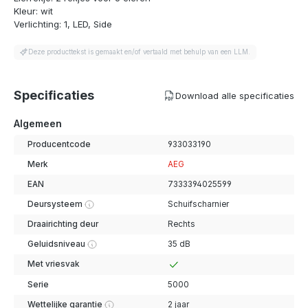
Kleur: wit
Verlichting: 1, LED, Side
Deze producttekst is gemaakt en/of vertaald met behulp van een LLM.
Specificaties
Download alle specificaties
Algemeen
Producentcode
933033190
Merk
AEG
EAN
7333394025599
Deursysteem
Schuifscharnier
Draairichting deur
Rechts
Geluidsniveau
35 dB
Met vriesvak
Serie
5000
Wettelijke garantie
2 jaar