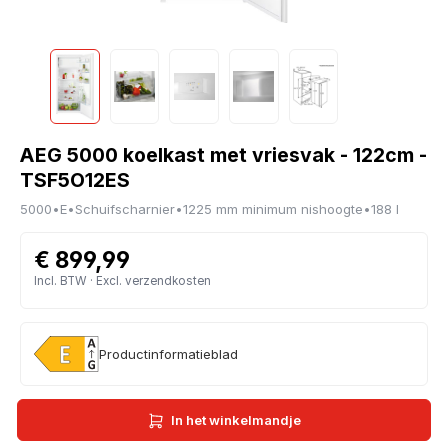
AEG 5000 koelkast met vriesvak - 122cm -
TSF5O12ES
5000
•
E
•
Schuifscharnier
•
1225 mm minimum nishoogte
•
188 l
€ 899,99
Incl. BTW · Excl. verzendkosten
Productinformatieblad
In het winkelmandje