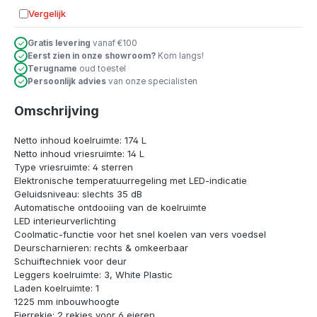
Vergelijk
Toevoegen aan vergelijking
Gratis levering
vanaf €100
Eerst zien in onze showroom?
Kom langs!
Terugname
oud toestel
Persoonlijk advies
van onze specialisten
Omschrijving
Netto inhoud koelruimte: 174 L
Netto inhoud vriesruimte: 14 L
Type vriesruimte: 4 sterren
Elektronische temperatuurregeling met LED-indicatie
Geluidsniveau: slechts 35 dB
Automatische ontdooiing van de koelruimte
LED interieurverlichting
Coolmatic-functie voor het snel koelen van vers voedsel
Deurscharnieren: rechts & omkeerbaar
Schuiftechniek voor deur
Leggers koelruimte: 3, White Plastic
Laden koelruimte: 1
1225 mm inbouwhoogte
Eierrekje: 2 rekjes voor 6 eieren