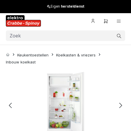
Skip to main content
Eigen
hersteldienst
Keukentoestellen
Koelkasten & vriezers
Inbouw koelkast
Skip image gallery