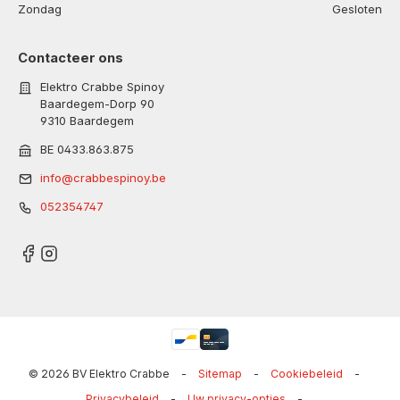
Zondag
Gesloten
Contacteer ons
Elektro Crabbe Spinoy
Baardegem-Dorp 90
9310 Baardegem
BE 0433.863.875
info@crabbespinoy.be
052354747
© 2026 BV Elektro Crabbe
-
Sitemap
-
Cookiebeleid
-
Privacybeleid
-
Uw privacy-opties
-