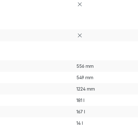
556 mm
549 mm
1224 mm
181 l
167 l
14 l