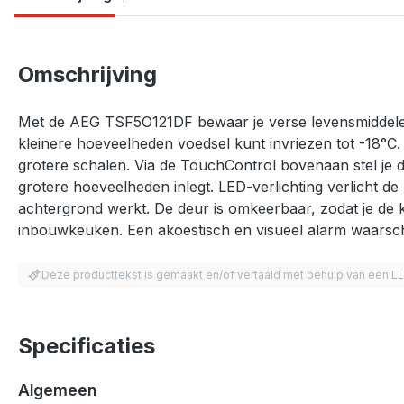
Omschrijving
Met de AEG TSF5O121DF bewaar je verse levensmiddelen i
kleinere hoeveelheden voedsel kunt invriezen tot -18°C.
grotere schalen. Via de TouchControl bovenaan stel je 
grotere hoeveelheden inlegt. LED-verlichting verlicht de
achtergrond werkt. De deur is omkeerbaar, zodat je de k
inbouwkeuken. Een akoestisch en visueel alarm waarsch
Deze producttekst is gemaakt en/of vertaald met behulp van een L
Specificaties
Algemeen