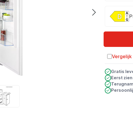
P
Vergelijk
Toevoegen a
Gratis lev
Eerst zie
Terugna
Persoonli