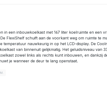
n een inbouwkoelkast met 167 liter koelruimte en een vries
 De FlexiShelf schuift aan de voorkant weg om ruimte te ma
de temperatuur nauwkeurig in op het LCD-display. De Coolma
 koelkast van binnenuit gelijkmatig. Het geluidsniveau van 3
oelkast zowel links als rechts kunt inbouwen, en dankzij d
uwt je wanneer de deur te lang openstaat.
LM.