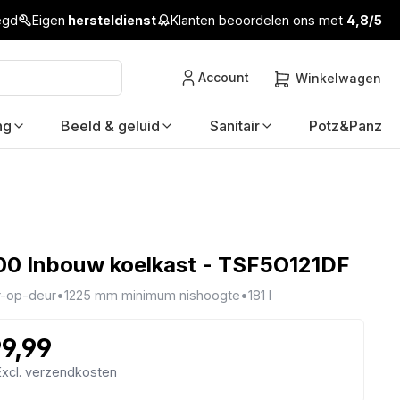
legd
Eigen
hersteldienst
Klanten beoordelen ons met
4,8/5
Account
Winkelwagen
ng
Beeld & geluid
Sanitair
Potz&Panz
0 Inbouw koelkast - TSF5O121DF
-op-deur
•
1225 mm minimum nishoogte
•
181 l
99,99
 Excl. verzendkosten