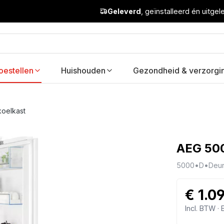
Geleverd
, geïnstalleerd én uitge
oestellen
Huishouden
Gezondheid & verzorgi
koelkast
AEG 500
5000
•
D
•
Deur
€ 1.0
Incl. BTW ·