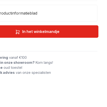
roductinformatieblad
In het winkelmandje
an vergelijking
ering
vanaf €100
n in onze showroom?
Kom langs!
me
oud toestel
jk advies
van onze specialisten